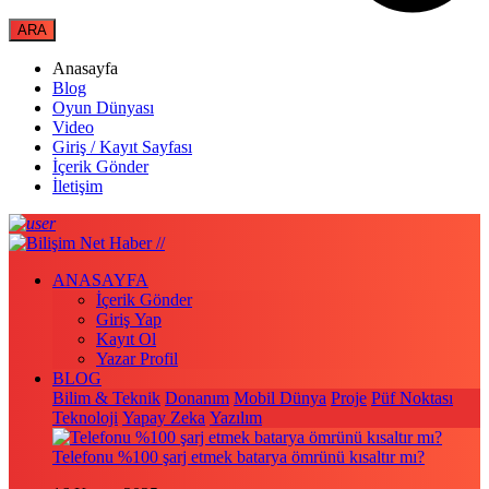
Anasayfa
Blog
Oyun Dünyası
Video
Giriş / Kayıt Sayfası
İçerik Gönder
İletişim
ANASAYFA
İçerik Gönder
Giriş Yap
Kayıt Ol
Yazar Profil
BLOG
Bilim & Teknik
Donanım
Mobil Dünya
Proje
Püf Noktası
Teknoloji
Yapay Zeka
Yazılım
Telefonu %100 şarj etmek batarya ömrünü kısaltır mı?