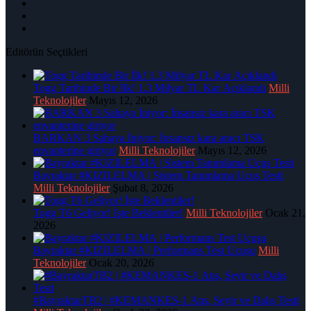
Editörün Seçtikleri
Togg Tarihinde Bir İlk! 1.3 Milyar TL Kar Açıklandı
Milli
Teknolojiler
Mayıs 12, 2026
BARKAN 3 Sahaya İniyor: İnsansız kara aracı TSK
envanterine giriyor
Milli Teknolojiler
Mayıs 12, 2026
Bayraktar #KIZILELMA | Sistem Tanımlama Uçuş Testi
Milli Teknolojiler
Şubat 8, 2026
Togg T6 Geliyor! İşte Beklentiler!
Milli Teknolojiler
Ocak 21,
2026
Bayraktar #KIZILELMA | Performans Test Uçuşu
Milli
Teknolojiler
Ocak 20, 2026
#BayraktarTB2 | #KEMANKEŞ-1 Atış, Seyir ve Dalış Testi