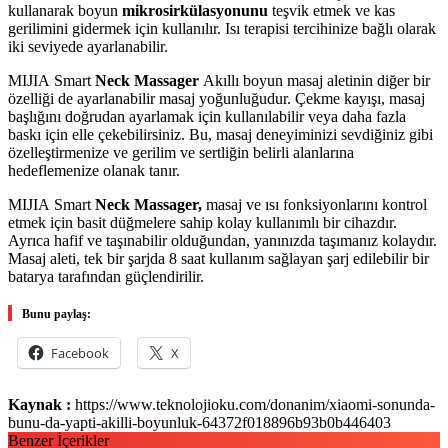
kullanarak boyun
mikrosirkülasyonunu
teşvik etmek ve kas
gerilimini gidermek için kullanılır. Isı terapisi tercihinize bağlı olarak
iki seviyede ayarlanabilir.
MIJIA Smart
Neck Massager
Akıllı boyun masaj aletinin diğer bir
özelliği de ayarlanabilir masaj yoğunluğudur. Çekme kayışı, masaj
başlığını doğrudan ayarlamak için kullanılabilir veya daha fazla
baskı için elle çekebilirsiniz. Bu, masaj deneyiminizi sevdiğiniz gibi
özelleştirmenize ve gerilim ve sertliğin belirli alanlarına
hedeflemenize olanak tanır.
MIJIA Smart
Neck Massager,
masaj ve ısı fonksiyonlarını kontrol
etmek için basit düğmelere sahip kolay kullanımlı bir cihazdır.
Ayrıca hafif ve taşınabilir olduğundan, yanınızda taşımanız kolaydır.
Masaj aleti, tek bir şarjda 8 saat kullanım sağlayan şarj edilebilir bir
batarya tarafından güçlendirilir.
Bunu paylaş:
Facebook
X
Kaynak :
https://www.teknolojioku.com/donanim/xiaomi-sonunda-
bunu-da-yapti-akilli-boyunluk-64372f018896b93b0b446403
Benzer İçerikler