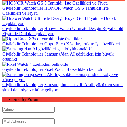
Giyilebilir Teknolojiler
HONOR Watch GS 5 Tanıtıldı! İşte
Özellikleri ve Fiyatı
Giyilebilir Teknolojiler
Huawei Watch Ultimate Design Royal Gold
Fiyatı ile Dudak Uçuklatıyor
Giyilebilir Teknolojiler
Oppo Enco X3s duyuruldu: İşte özellikleri
Giyilebilir Teknolojiler
Samsung’dan AI gözlükleri için büyük
ortaklık!
Giyilebilir Teknolojiler
Pixel Watch 4 özellikleri belli oldu
Giyilebilir Teknolojiler
Samsung bu işi sevdi: Akıllı yüzükten sonra
şimdi de kolye ve küpe geliyor
Site İçi Yorumlar