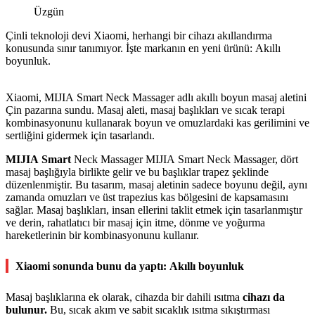
Üzgün
Çinli teknoloji devi Xiaomi, herhangi bir cihazı akıllandırma
konusunda sınır tanımıyor. İşte markanın en yeni ürünü: Akıllı
boyunluk.
Xiaomi, MIJIA Smart Neck Massager adlı akıllı boyun masaj aletini
Çin pazarına sundu. Masaj aleti, masaj başlıkları ve sıcak terapi
kombinasyonunu kullanarak boyun ve omuzlardaki kas gerilimini ve
sertliğini gidermek için tasarlandı.
MIJIA Smart
Neck Massager MIJIA Smart Neck Massager, dört
masaj başlığıyla birlikte gelir ve bu başlıklar trapez şeklinde
düzenlenmiştir. Bu tasarım, masaj aletinin sadece boyunu değil, aynı
zamanda omuzları ve üst trapezius kas bölgesini de kapsamasını
sağlar. Masaj başlıkları, insan ellerini taklit etmek için tasarlanmıştır
ve derin, rahatlatıcı bir masaj için itme, dönme ve yoğurma
hareketlerinin bir kombinasyonunu kullanır.
Xiaomi sonunda bunu da yaptı: Akıllı boyunluk
Masaj başlıklarına ek olarak, cihazda bir dahili ısıtma
cihazı da
bulunur.
Bu, sıcak akım ve sabit sıcaklık ısıtma sıkıştırması