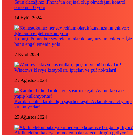
Satın alacağınız iPhone’un orijinal olup olmadığını kontrol
etmenin 10 yolu
14 Eylül 2024
Konuştuğunuz her şey reklam olarak karşınıza mı çıkıyor: İşte
bunu engellemenin yolu
7 Eylül 2024
Windows klavye kısayolları, ipuçları ve püf noktaları!
25 Ağustos 2024
Kambur balinalar ile ilgili şaşırtıcı keşif: Avlanırken alet yapıp
kullanıyorlar!
25 Ağustos 2024
Akıllı telefon bataryaları neden hala sadece bir gün gidiyor?