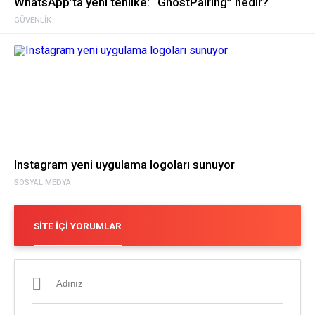
WhatsApp’ta yeni tehlike: “GhostPairing” nedir?
GÜVENLIK
Instagram yeni uygulama logoları sunuyor
SOSYAL MEDYA
SITE İÇI YORUMLAR