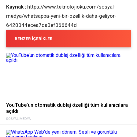
Kaynak :
https://www.teknolojioku.com/sosyal-
medya/whatsappa-yeni-bir-ozellik-daha-geliyor-
6420044ecea7da0ef066644d
BENZER İÇERIKLER
YouTube’un otomatik dublaj özelliği tüm kullanıcılara
açıldı
SOSYAL MEDYA