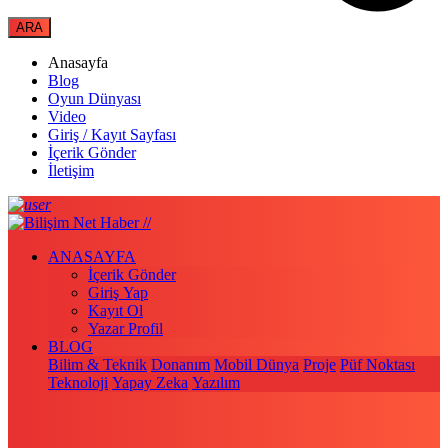
Anasayfa
Blog
Oyun Dünyası
Video
Giriş / Kayıt Sayfası
İçerik Gönder
İletişim
ANASAYFA
İçerik Gönder
Giriş Yap
Kayıt Ol
Yazar Profil
BLOG
Bilim & Teknik
Donanım
Mobil Dünya
Proje
Püf Noktası
Teknoloji
Yapay Zeka
Yazılım