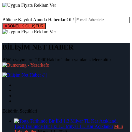
Bültene Kaydol Anında Haberdar Ol !
ABONELİK OLUŞTUR
BİLİŞİM NET HABER
Bütün yayınların "Telif Hakları" alıntı yapılan sitelere aittir
|
Editörün Seçtikleri
Togg Tarihinde Bir İlk! 1.3 Milyar TL Kar Açıklandı
Milli
Teknolojiler
Mayıs 12, 2026