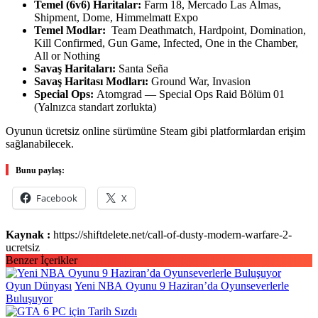
Temel (6v6) Haritalar:
Farm 18, Mercado Las Almas,
Shipment, Dome, Himmelmatt Expo
Temel Modlar:
Team Deathmatch, Hardpoint, Domination,
Kill Confirmed, Gun Game, Infected, One in the Chamber,
All or Nothing
Savaş Haritaları:
Santa Seña
Savaş Haritası Modları:
Ground War, Invasion
Special Ops:
Atomgrad — Special Ops Raid Bölüm 01
(Yalnızca standart zorlukta)
Oyunun ücretsiz online sürümüne Steam gibi platformlardan erişim
sağlanabilecek.
Bunu paylaş:
Facebook
X
Kaynak :
https://shiftdelete.net/call-of-dusty-modern-warfare-2-
ucretsiz
Benzer İçerikler
Oyun Dünyası
Yeni NBA Oyunu 9 Haziran’da Oyunseverlerle
Buluşuyor