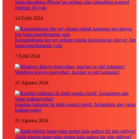
Satın alacağınız iPhone’un orijinal olup olmadığını kontrol
etmenin 10 yolu
14 Eylül 2024
Konuştuğunuz her şey reklam olarak karşınıza mı çıkıyor: İşte
bunu engellemenin yolu
7 Eylül 2024
Windows klavye kısayolları, ipuçları ve püf noktaları!
25 Ağustos 2024
Kambur balinalar ile ilgili şaşırtıcı keşif: Avlanırken alet yapıp
kullanıyorlar!
25 Ağustos 2024
Akıllı telefon bataryaları neden hala sadece bir gün gidiyor?