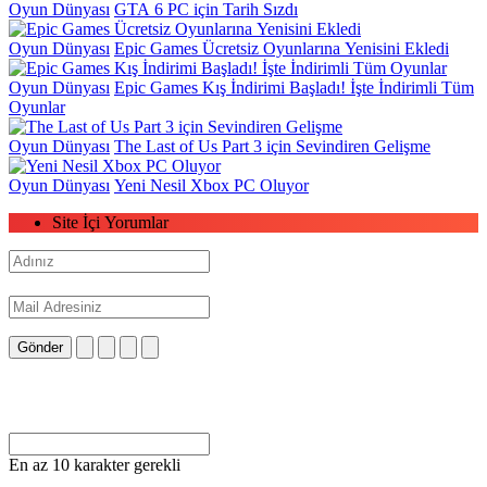
Oyun Dünyası
GTA 6 PC için Tarih Sızdı
Oyun Dünyası
Epic Games Ücretsiz Oyunlarına Yenisini Ekledi
Oyun Dünyası
Epic Games Kış İndirimi Başladı! İşte İndirimli Tüm
Oyunlar
Oyun Dünyası
The Last of Us Part 3 için Sevindiren Gelişme
Oyun Dünyası
Yeni Nesil Xbox PC Oluyor
Site İçi Yorumlar
Gönder
En az 10 karakter gerekli