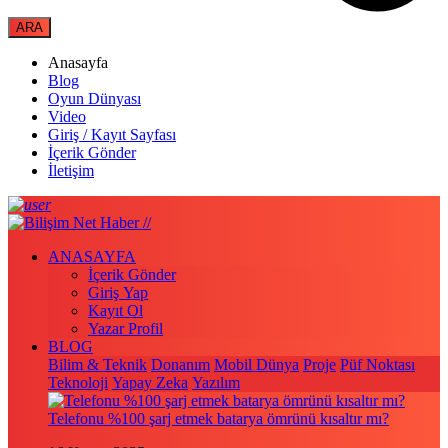
Anasayfa
Blog
Oyun Dünyası
Video
Giriş / Kayıt Sayfası
İçerik Gönder
İletişim
ANASAYFA
İçerik Gönder
Giriş Yap
Kayıt Ol
Yazar Profil
BLOG
Bilim & Teknik
Donanım
Mobil Dünya
Proje
Püf Noktası
Teknoloji
Yapay Zeka
Yazılım
Telefonu %100 şarj etmek batarya ömrünü kısaltır mı?