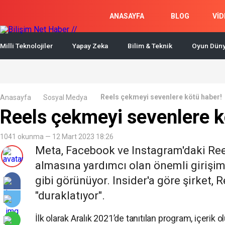
ANASAYFA
BLOG
VİD
Milli Teknolojiler
Yapay Zeka
Bilim & Teknik
Oyun Düny
Reels çekmeyi sevenlere kötü haber!
Anasayfa
Sosyal Medya
Reels çekmeyi sevenlere k
1041 okunma — 12 Mart 2023 18:26
Meta, Facebook ve Instagram'daki Ree
almasına yardımcı olan önemli girişiml
gibi görünüyor. Insider'a göre şirket,
"duraklatıyor".
İlk olarak Aralık 2021’de tanıtılan program, içerik 