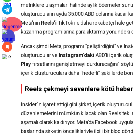
metriklere ulaşmaları halinde aylık ödemeler sunu
oluşturucuların ayda 35.000 ABD dolarına kadar ka
Meta’nın
Reels’i
TikTok ile daha rekabetçi hale ge
kazanma programlarına para aktarma yönündeki da
Ancak şimdi Meta, programı “geliştirdiğini” ve Ins
oluşturucular ve
Instagram’daki
ABD’li içerik olu
Play
fırsatlarını genişletmeyi durduracağını” söylüy
içerik oluşturuculara daha “hedefli” şekillerde b
Reels çekmeyi sevenlere kötü haber
Insider’ın işaret ettiği gibi şirket, içerik oluşturuc
düzenlemelerini mümkün kılacak olan Reels’teki 
aşamalı olarak kaldırıyor. Meta’da Facebook uygu
başlarında şirketin öncelikleriyle ilgili bir blog gö