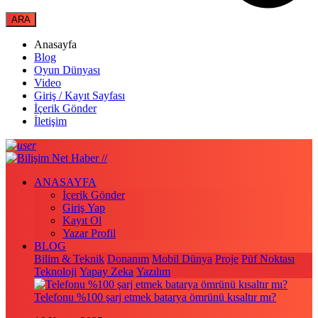
Anasayfa
Blog
Oyun Dünyası
Video
Giriş / Kayıt Sayfası
İçerik Gönder
İletişim
ANASAYFA
İçerik Gönder
Giriş Yap
Kayıt Ol
Yazar Profil
BLOG
Bilim & Teknik
Donanım
Mobil Dünya
Proje
Püf Noktası
Teknoloji
Yapay Zeka
Yazılım
Telefonu %100 şarj etmek batarya ömrünü kısaltır mı?