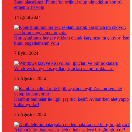
Satın alacağınız iPhone’un orijinal olup olmadığını kontrol
etmenin 10 yolu
14 Eylül 2024
Konuştuğunuz her şey reklam olarak karşınıza mı çıkıyor: İşte
bunu engellemenin yolu
7 Eylül 2024
Windows klavye kısayolları, ipuçları ve püf noktaları!
25 Ağustos 2024
Kambur balinalar ile ilgili şaşırtıcı keşif: Avlanırken alet yapıp
kullanıyorlar!
25 Ağustos 2024
Akıllı telefon bataryaları neden hala sadece bir gün gidiyor?