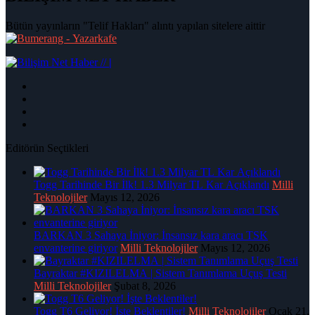
Bütün yayınların "Telif Hakları" alıntı yapılan sitelere aittir
|
Editörün Seçtikleri
Togg Tarihinde Bir İlk! 1.3 Milyar TL Kar Açıklandı
Milli
Teknolojiler
Mayıs 12, 2026
BARKAN 3 Sahaya İniyor: İnsansız kara aracı TSK
envanterine giriyor
Milli Teknolojiler
Mayıs 12, 2026
Bayraktar #KIZILELMA | Sistem Tanımlama Uçuş Testi
Milli Teknolojiler
Şubat 8, 2026
Togg T6 Geliyor! İşte Beklentiler!
Milli Teknolojiler
Ocak 21,