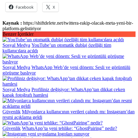
Facebook
X
Kaynak :
https://shiftdelete.net/twittera-rakip-olacak-meta-yeni-bir-
platform-gelistiriyor
Benzer İçerikler
Sosyal Medya
YouTube’un otomatik dublaj özelliği tüm
kullanıcılara açıldı
Sosyal Medya
WhatsApp Web’de yeni dönem: Sesli ve görüntülü
görüşme başlıyor
Sosyal Medya
Profiliniz değişiyor: WhatsApp’tan dikkat çeken
kapak fotoğrafı hamlesi
Güvenlik
Milyonlarca kullanıcının verileri çalındı mı: Instagram’dan
resmi açıklama geldi
Güvenlik
WhatsApp’ta yeni tehlike: “GhostPairing” nedir?