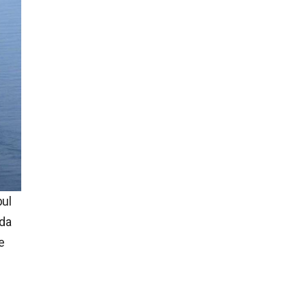
bul
nda
e