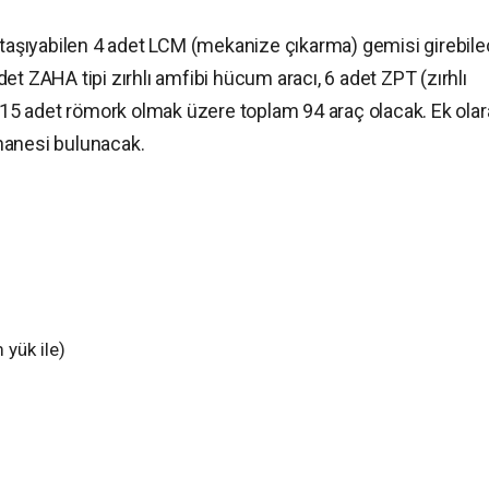
k taşıyabilen 4 adet LCM (mekanize çıkarma) gemisi girebile
et ZAHA tipi zırhlı amfibi hücum aracı, 6 adet ZPT (zırhlı
e 15 adet römork olmak üzere toplam 94 araç olacak. Ek olar
hanesi bulunacak.
yük ile)