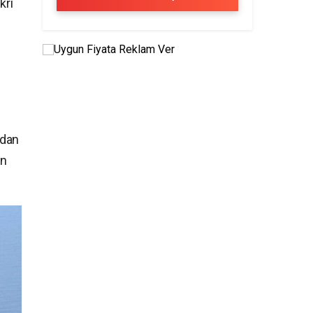
kri
ndan
on