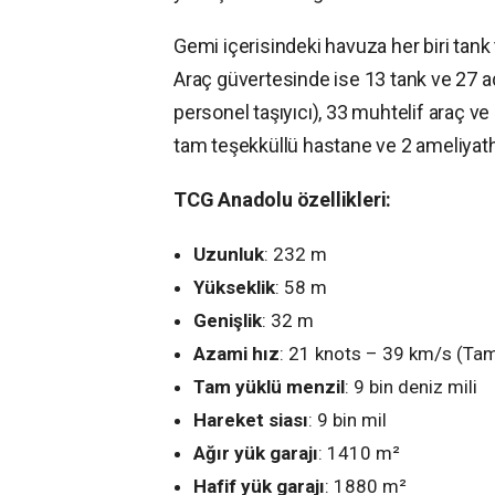
Gemi içerisindeki havuza her biri tan
Araç güvertesinde ise 13 tank ve 27 ad
personel taşıyıcı), 33 muhtelif araç v
tam teşekküllü hastane ve 2 ameliyat
TCG Anadolu özellikleri:
Uzunluk
: 232 m
Yükseklik
: 58 m
Genişlik
: 32 m
Azami hız
: 21 knots – 39 km/s (Tam 
Tam yüklü menzil
: 9 bin deniz mili
Hareket siası
: 9 bin mil
Ağır yük garajı
: 1410 m²
Hafif yük garajı
: 1880 m²