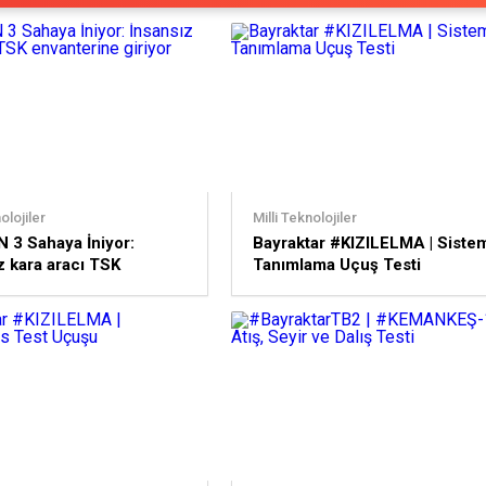
olojiler
Milli Teknolojiler
 3 Sahaya İniyor:
Bayraktar #KIZILELMA | Siste
z kara aracı TSK
Tanımlama Uçuş Testi
rine giriyor