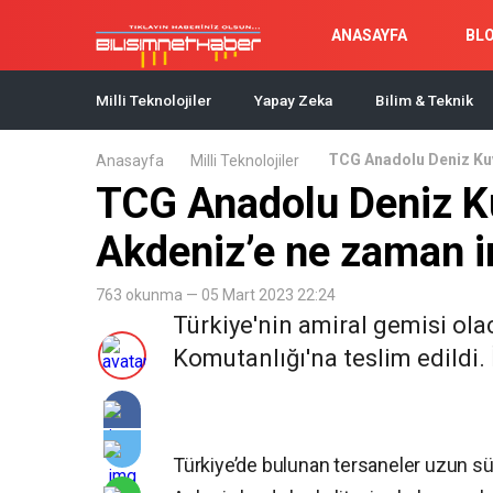
ANASAYFA
BL
Milli Teknolojiler
Yapay Zeka
Bilim & Teknik
TCG Anadolu Deniz Kuv
Anasayfa
Milli Teknolojiler
TCG Anadolu Deniz Kuv
Akdeniz’e ne zaman 
763 okunma — 05 Mart 2023 22:24
Türkiye'nin amiral gemisi ol
Komutanlığı'na teslim edildi.
Türkiye’de bulunan tersaneler uzun sür