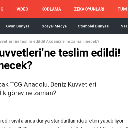
OG
VİDEO
KODLAMA
ZEKA OYUNLARI
TÜM 
Oyun Dünyası
Sosyal Medya
Otomobil Dünyası
Nası
vetleri’ne teslim edildi! Akdeniz’e ne zaman inecek?
vetleri’ne teslim edildi!
inecek?
acak TCG Anadolu, Deniz Kuvvetleri
 İlk görev ne zaman?
edir sivil alanda dünya standartlarında üretim yapabiliyor.