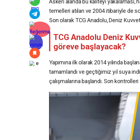
Askeri alanda bu kaliteyi yakalaması, ha
temelleri atılan ve 2004 itibariyle de
Son olarak TCG Anadolu, Deniz Kuvvetle
TCG Anadolu Deniz Kuvve
göreve başlayacak?
Yapımına ilk olarak 2014 yılında başl
tamamlandı ve geçtiğimiz yıl suya indi
çalışmalarına başlandı. Son kontroller