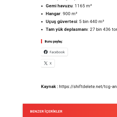
Gemi havuzu
: 1165 m²
Hangar
: 900 m²
Uçuş güvertesi
: 5 bin 440 m²
Tam yük deplasmanı
: 27 bin 436 to
Bunu paylaş:
Facebook
X
Kaynak :
https://shiftdelete.net/tcg-a
BENZER İÇERIKLER