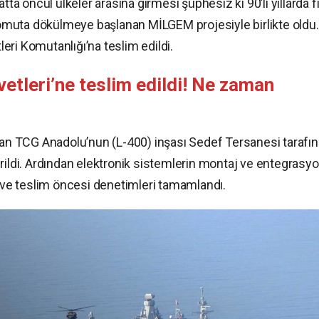
tta öncül ülkeler arasına girmesi şüphesiz ki 90’lı yıllarda fi
 somuta dökülmeye başlanan MİLGEM projesiyle birlikte oldu.
ri Komutanlığı’na teslim edildi.
tleri’ne teslim edildi! Ne zaman
anan TCG Anadolu’nun (L-400) inşası Sedef Tersanesi tarafı
rildi. Ardından elektronik sistemlerin montaj ve entegrasy
i ve teslim öncesi denetimleri tamamlandı.