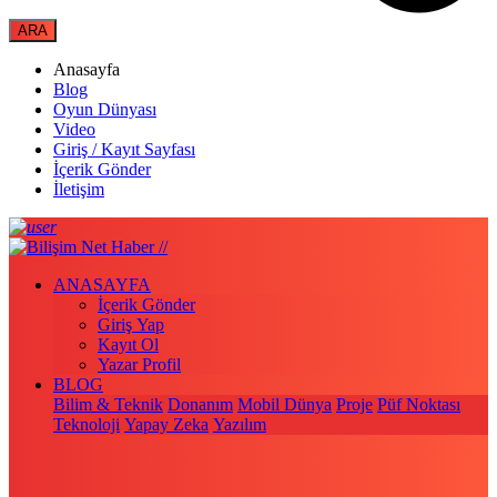
Anasayfa
Blog
Oyun Dünyası
Video
Giriş / Kayıt Sayfası
İçerik Gönder
İletişim
ANASAYFA
İçerik Gönder
Giriş Yap
Kayıt Ol
Yazar Profil
BLOG
Bilim & Teknik
Donanım
Mobil Dünya
Proje
Püf Noktası
Teknoloji
Yapay Zeka
Yazılım