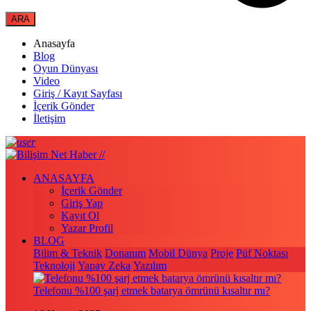
Anasayfa
Blog
Oyun Dünyası
Video
Giriş / Kayıt Sayfası
İçerik Gönder
İletişim
ANASAYFA
İçerik Gönder
Giriş Yap
Kayıt Ol
Yazar Profil
BLOG
Bilim & Teknik
Donanım
Mobil Dünya
Proje
Püf Noktası
Teknoloji
Yapay Zeka
Yazılım
Telefonu %100 şarj etmek batarya ömrünü kısaltır mı?