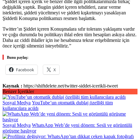
”Şiddet içeren içerik ve benzer dille ilgili politikalarımızda birkaç
değişiklik yaptık. Bugün şiddet içeren tehditleri, zarar verme
isteklerini, şiddeti yüceltmeyi ve şiddeti kışkırtmayı yasaklayan
Şiddetli Konuşma politikamızı resmen başlattık.
Twitter’ın Şiddet içeren Konuşmalara sıfır tolerans yaklaşımı vardır
ve çoğu durumda bu politikayı ihlal eden tüm hesapları askıya alırız.
Daha az ciddi ihlaller için ise hesabınıza tekrar erişebilmeniz için
önce içeriği silmenizi isteyebiliriz.”
Bunu paylaş:
Facebook
X
Kaynak :
https://shiftdelete.net/twitter-siddet-icerikli-tweet
Benzer İçerikler
Sosyal Medya
YouTube’un otomatik dublaj özelliği tüm
kullanıcılara açıldı
Sosyal Medya
WhatsApp Web’de yeni dönem: Sesli ve görüntülü
görüşme başlıyor