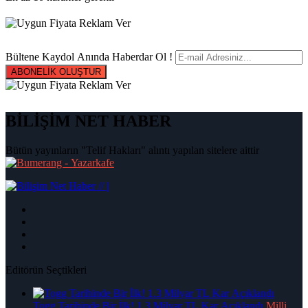
Bültene Kaydol Anında Haberdar Ol !
ABONELİK OLUŞTUR
BİLİŞİM NET HABER
Bütün yayınların "Telif Hakları" alıntı yapılan sitelere aittir
|
Editörün Seçtikleri
Togg Tarihinde Bir İlk! 1.3 Milyar TL Kar Açıklandı
Milli