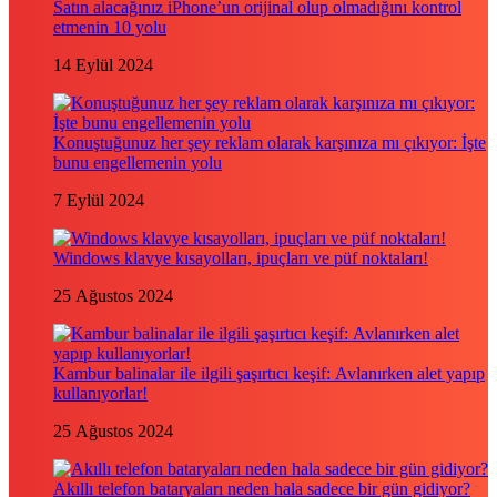
Satın alacağınız iPhone’un orijinal olup olmadığını kontrol
etmenin 10 yolu
14 Eylül 2024
Konuştuğunuz her şey reklam olarak karşınıza mı çıkıyor: İşte
bunu engellemenin yolu
7 Eylül 2024
Windows klavye kısayolları, ipuçları ve püf noktaları!
25 Ağustos 2024
Kambur balinalar ile ilgili şaşırtıcı keşif: Avlanırken alet yapıp
kullanıyorlar!
25 Ağustos 2024
Akıllı telefon bataryaları neden hala sadece bir gün gidiyor?