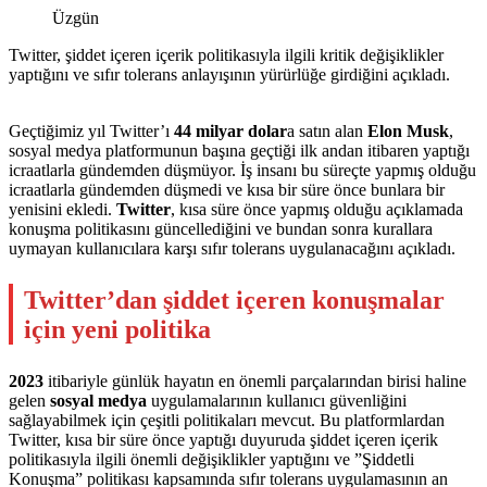
Üzgün
Twitter, şiddet içeren içerik politikasıyla ilgili kritik değişiklikler
yaptığını ve sıfır tolerans anlayışının yürürlüğe girdiğini açıkladı.
Geçtiğimiz yıl Twitter’ı
44 milyar dolar
a satın alan
Elon Musk
,
sosyal medya platformunun başına geçtiği ilk andan itibaren yaptığı
icraatlarla gündemden düşmüyor. İş insanı bu süreçte yapmış olduğu
icraatlarla gündemden düşmedi ve kısa bir süre önce bunlara bir
yenisini ekledi.
Twitter
, kısa süre önce yapmış olduğu açıklamada
konuşma politikasını güncellediğini ve bundan sonra kurallara
uymayan kullanıcılara karşı sıfır tolerans uygulanacağını açıkladı.
Twitter’dan şiddet içeren konuşmalar
için yeni politika
2023
itibariyle günlük hayatın en önemli parçalarından birisi haline
gelen
sosyal
medya
uygulamalarının kullanıcı güvenliğini
sağlayabilmek için çeşitli politikaları mevcut. Bu platformlardan
Twitter, kısa bir süre önce yaptığı duyuruda şiddet içeren içerik
politikasıyla ilgili önemli değişiklikler yaptığını ve ”Şiddetli
Konuşma” politikası kapsamında sıfır tolerans uygulamasının an