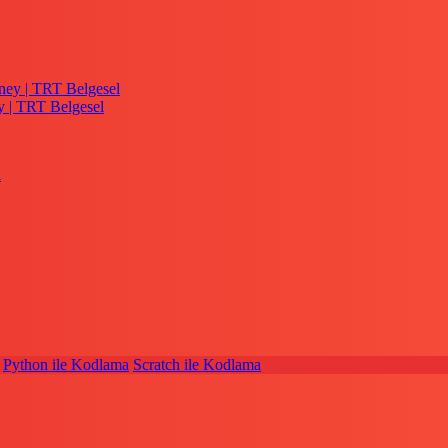
y | TRT Belgesel
Python ile Kodlama
Scratch ile Kodlama