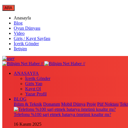
Anasayfa
Blog
Oyun Dünyası
Video
Giriş / Kayıt Sayfası
İçerik Gönder
İletişim
ANASAYFA
İçerik Gönder
Giriş Yap
Kayıt Ol
Yazar Profil
BLOG
Bilim & Teknik
Donanım
Mobil Dünya
Proje
Püf Noktası
Tekn
Telefonu %100 şarj etmek batarya ömrünü kısaltır mı?
16 Kasım 2025