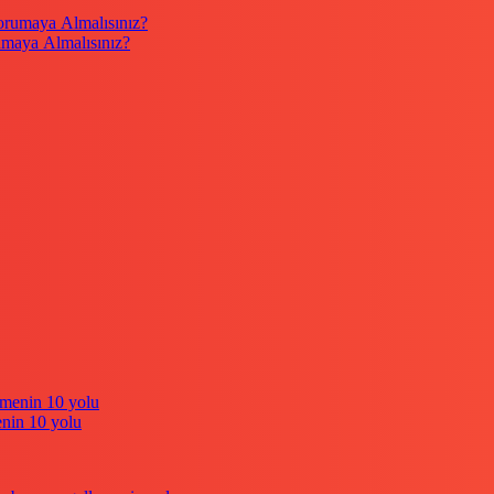
umaya Almalısınız?
enin 10 yolu