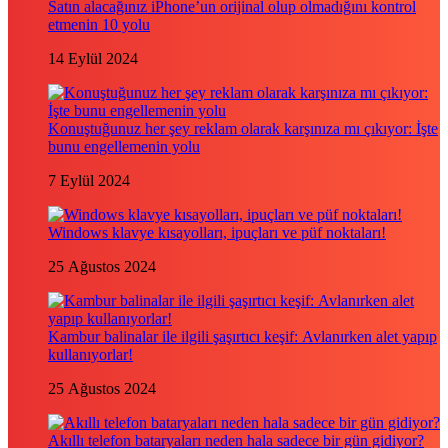
Satın alacağınız iPhone’un orijinal olup olmadığını kontrol
etmenin 10 yolu
14 Eylül 2024
Konuştuğunuz her şey reklam olarak karşınıza mı çıkıyor: İşte
bunu engellemenin yolu
7 Eylül 2024
Windows klavye kısayolları, ipuçları ve püf noktaları!
25 Ağustos 2024
Kambur balinalar ile ilgili şaşırtıcı keşif: Avlanırken alet yapıp
kullanıyorlar!
25 Ağustos 2024
Akıllı telefon bataryaları neden hala sadece bir gün gidiyor?