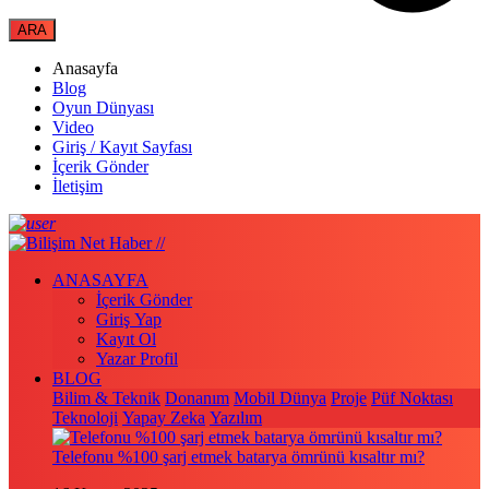
Anasayfa
Blog
Oyun Dünyası
Video
Giriş / Kayıt Sayfası
İçerik Gönder
İletişim
ANASAYFA
İçerik Gönder
Giriş Yap
Kayıt Ol
Yazar Profil
BLOG
Bilim & Teknik
Donanım
Mobil Dünya
Proje
Püf Noktası
Teknoloji
Yapay Zeka
Yazılım
Telefonu %100 şarj etmek batarya ömrünü kısaltır mı?