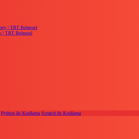
y | TRT Belgesel
Python ile Kodlama
Scratch ile Kodlama