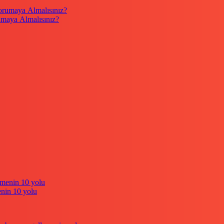
umaya Almalısınız?
enin 10 yolu