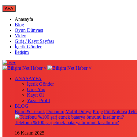
Anasayfa
Blog
Oyun Dünyası
Video
Giriş / Kayıt Sayfası
İçerik Gönder
İletişim
ANASAYFA
İçerik Gönder
Giriş Yap
Kayıt Ol
Yazar Profil
BLOG
Bilim & Teknik
Donanım
Mobil Dünya
Proje
Püf Noktası
Tekn
Telefonu %100 şarj etmek batarya ömrünü kısaltır mı?
16 Kasım 2025