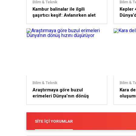
Bilim & Teknik
Bilim & T
Kambur balinalar ile ilgili
Kepler 
şaşırtıcı keşif: Avlanırken alet
Dünya’d
yapıp kullanıyorlar!
yer mi?
Bilim & Teknik
Bilim & T
Araştırmaya göre buzul
Kara de
erimeleri Dünya’nın dönüş
oluşum
hızını düşürüyor
SITE İÇI YORUMLAR