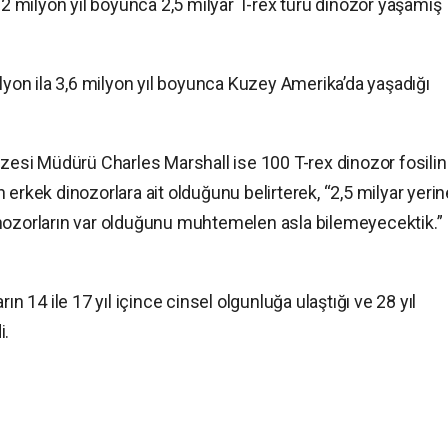
 milyon yıl boyunca 2,5 milyar T-rex türü dinozor yaşamış
ilyon ila 3,6 milyon yıl boyunca Kuzey Amerika’da yaşadığı
üzesi Müdürü Charles Marshall ise 100 T-rex dinozor fosilin
erkek dinozorlara ait olduğunu belirterek, “2,5 milyar yerin
inozorların var olduğunu muhtemelen asla bilemeyecektik.”
ın 14 ile 17 yıl içince cinsel olgunluğa ulaştığı ve 28 yıl
i.