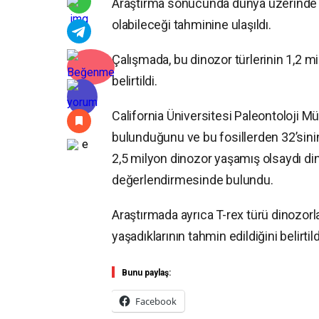
Araştırma sonucunda dünya üzerinde 2
olabileceği tahminine ulaşıldı.
Çalışmada, bu dinozor türlerinin 1,2 m
belirtildi.
California Üniversitesi Paleontoloji M
bulunduğunu ve bu fosillerden 32’sinin 
2,5 milyon dinozor yaşamış olsaydı d
değerlendirmesinde bulundu.
Araştırmada ayrıca T-rex türü dinozorlar
yaşadıklarının tahmin edildiğini belirtild
Bunu paylaş:
Facebook