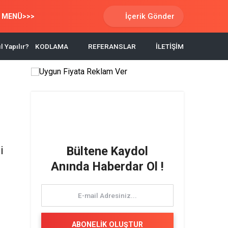
İçerik Gönder
 MENÜ>>>
l Yapılır?
KODLAMA
REFERANSLAR
İLETİŞİM
i
Bültene Kaydol
Anında Haberdar Ol !
ABONELİK OLUŞTUR