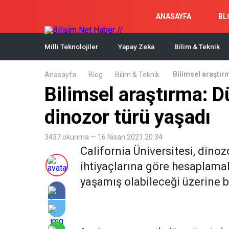
ANASAYFA
BL
Milli Teknolojiler
Yapay Zeka
Bilim & Teknik
Bilimsel araştır
Anasayfa
Blog
Bilim & Teknik
Bilimsel araştırma: D
dinozor türü yaşadı
3437 okunma — 16 Nisan 2021 20:34
California Üniversitesi, dinoz
ihtiyaçlarına göre hesaplama
yaşamış olabileceği üzerine b