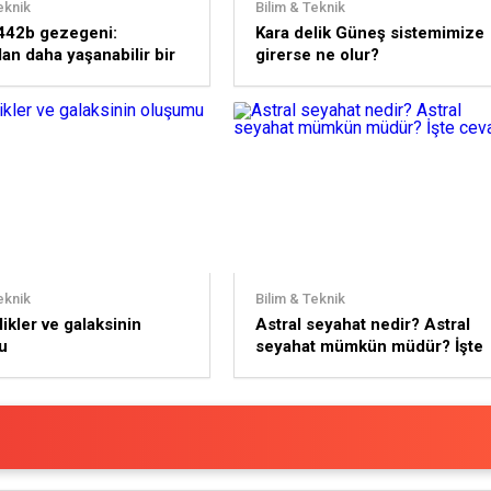
eknik
Bilim & Teknik
442b gezegeni:
Kara delik Güneş sistemimize
an daha yaşanabilir bir
girerse ne olur?
eknik
Bilim & Teknik
likler ve galaksinin
Astral seyahat nedir? Astral
u
seyahat mümkün müdür? İşte
cevabı