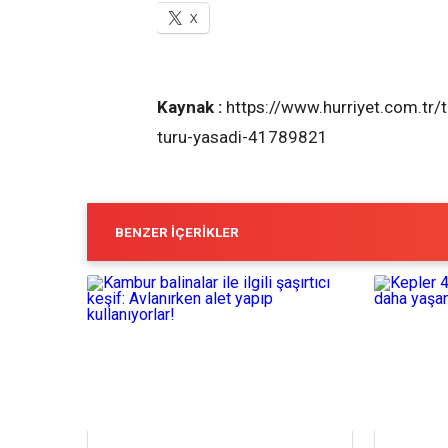
X
Kaynak :
https://www.hurriyet.com.tr/
turu-yasadi-41789821
BENZER İÇERIKLER