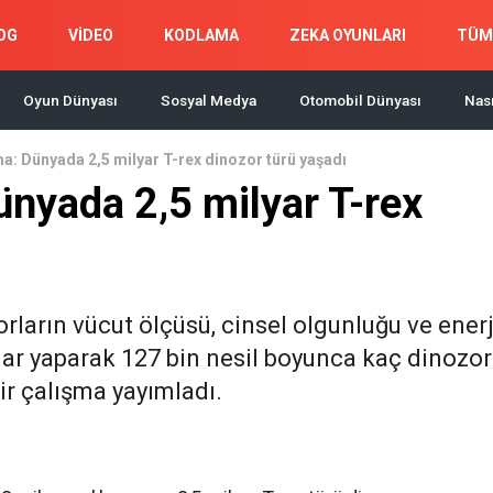
OG
VİDEO
KODLAMA
ZEKA OYUNLARI
TÜM
Oyun Dünyası
Sosyal Medya
Otomobil Dünyası
Nası
ma: Dünyada 2,5 milyar T-rex dinozor türü yaşadı
ünyada 2,5 milyar T-rex
orların vücut ölçüsü, cinsel olgunluğu ve enerj
lar yaparak 127 bin nesil boyunca kaç dinozor
ir çalışma yayımladı.