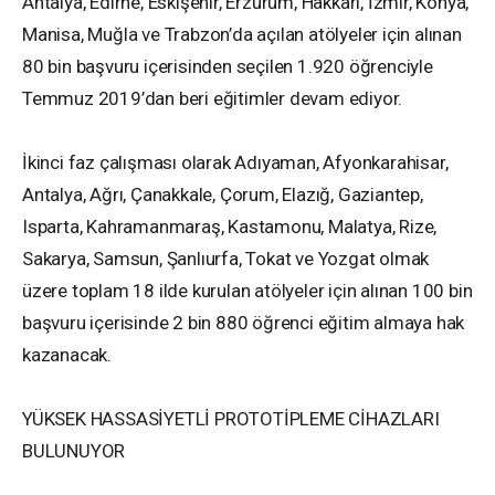
Antalya, Edirne, Eskişehir, Erzurum, Hakkari, İzmir, Konya,
Manisa, Muğla ve Trabzon’da açılan atölyeler için alınan
80 bin başvuru içerisinden seçilen 1.920 öğrenciyle
Temmuz 2019’dan beri eğitimler devam ediyor.
İkinci faz çalışması olarak Adıyaman, Afyonkarahisar,
Antalya, Ağrı, Çanakkale, Çorum, Elazığ, Gaziantep,
Isparta, Kahramanmaraş, Kastamonu, Malatya, Rize,
Sakarya, Samsun, Şanlıurfa, Tokat ve Yozgat olmak
üzere toplam 18 ilde kurulan atölyeler için alınan 100 bin
başvuru içerisinde 2 bin 880 öğrenci eğitim almaya hak
kazanacak.
YÜKSEK HASSASİYETLİ PROTOTİPLEME CİHAZLARI
BULUNUYOR