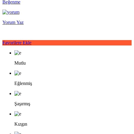
Beğenme
Yorum Yaz
Favorilere Ekle
Mutlu
Eğlenmiş
Şaşırmış
Kızgın