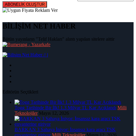
ABONELİK OLUŞTUR
BİLİŞİM NET HABER
Bütün yayınların "Telif Hakları" alıntı yapılan sitelere aittir
|
Editörün Seçtikleri
Togg Tarihinde Bir İlk! 1.3 Milyar TL Kar Açıklandı
Milli
Teknolojiler
Mayıs 12, 2026
BARKAN 3 Sahaya İniyor: İnsansız kara aracı TSK
envanterine giriyor
Milli Teknolojiler
Mayıs 12, 2026