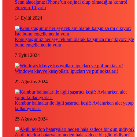
Satın alacağınız iPhone’un orijinal olup olmadığını kontrol
etmenin 10 yolu
14 Eylül 2024
Konuştuğunuz her şey reklam olarak karşınıza mı çıkıyor: İşte
bunu engellemenin yolu
7 Eylül 2024
Windows klavye kısayolları, ipuçları ve püf noktaları!
25 Ağustos 2024
Kambur balinalar ile ilgili şaşırtıcı keşif: Avlanırken alet yapıp
kullanıyorlar!
25 Ağustos 2024
Akıllı telefon bataryaları neden hala sadece bir gün gidiyor?