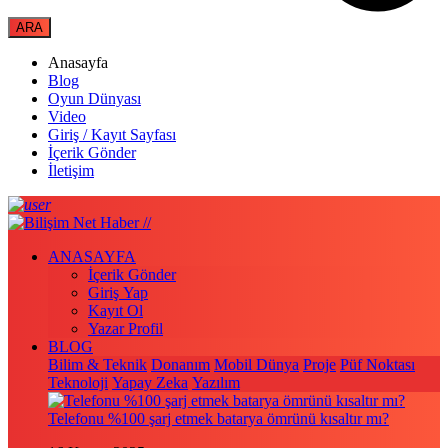
Anasayfa
Blog
Oyun Dünyası
Video
Giriş / Kayıt Sayfası
İçerik Gönder
İletişim
ANASAYFA
İçerik Gönder
Giriş Yap
Kayıt Ol
Yazar Profil
BLOG
Bilim & Teknik
Donanım
Mobil Dünya
Proje
Püf Noktası
Teknoloji
Yapay Zeka
Yazılım
Telefonu %100 şarj etmek batarya ömrünü kısaltır mı?