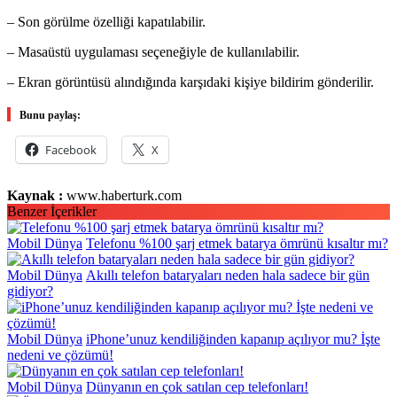
– Son görülme özelliği kapatılabilir.
– Masaüstü uygulaması seçeneğiyle de kullanılabilir.
– Ekran görüntüsü alındığında karşıdaki kişiye bildirim gönderilir.
Bunu paylaş:
Facebook
X
Kaynak :
www.haberturk.com
Benzer İçerikler
Mobil Dünya
Telefonu %100 şarj etmek batarya ömrünü kısaltır mı?
Mobil Dünya
Akıllı telefon bataryaları neden hala sadece bir gün
gidiyor?
Mobil Dünya
iPhone’unuz kendiliğinden kapanıp açılıyor mu? İşte
nedeni ve çözümü!
Mobil Dünya
Dünyanın en çok satılan cep telefonları!