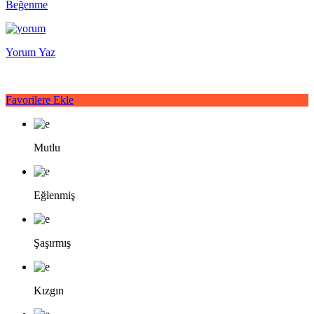
Beğenme
Yorum Yaz
Favorilere Ekle
Mutlu
Eğlenmiş
Şaşırmış
Kızgın