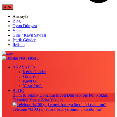
Anasayfa
Blog
Oyun Dünyası
Video
Giriş / Kayıt Sayfası
İçerik Gönder
İletişim
ANASAYFA
İçerik Gönder
Giriş Yap
Kayıt Ol
Yazar Profil
BLOG
Bilim & Teknik
Donanım
Mobil Dünya
Proje
Püf Noktası
Teknoloji
Yapay Zeka
Yazılım
Telefonu %100 şarj etmek batarya ömrünü kısaltır mı?