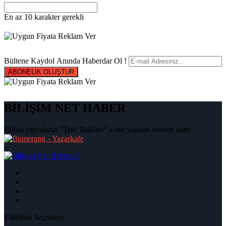
En az 10 karakter gerekli
Bültene Kaydol Anında Haberdar Ol !
ABONELİK OLUŞTUR
BİLİŞİM NET HABER
Bütün yayınların "Telif Hakları" alıntı yapılan sitelere aittir
|
Editörün Seçtikleri