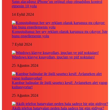
Satın alacağınız iPhone’un orijinal olup olmadığını kontrol
etmenin 10 yolu
14 Eylül 2024
Konuştuğunuz her şey reklam olarak karşınıza mı çıkıyor: İşte
bunu engellemenin yolu
7 Eylül 2024
Windows klavye kısayolları, ipuçları ve püf noktaları!
25 Ağustos 2024
Kambur balinalar ile ilgili şaşırtıcı keşif: Avlanırken alet yapıp
kullanıyorlar!
25 Ağustos 2024
Akıllı telefon bataryaları neden hala sadece bir gün gidiyor?