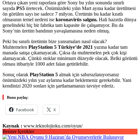
Ortaya çıkan yeni raporlara göre Sony bu yılın sonunda sınırlı
sayıda
PS5
üretecek. Önümüzdeki yılın Mart ayına kadar üretilmesi
ön görülen sayı ise sadece 7 milyon. Üretimin bu kadar kısıtlı
olmasının temel nedeni ise
koronavirüs salgını.
Hali hazırda dünya
genelindeki hiç bir fabrika tam kapasite ile çalışamıyor. Bu da
Sony’nin üretim bandının yavaşlamasına neden olmuş.
Peki bu sınırlı üretimin bize yansımaları nasıl olacak?
Muhtemelen
PlayStation
5 Türkiye’de 2021
yazına kadar tam
manada satışa çıkamayacak. Çıksa da muhtemelen pek çok kişi
alamayacak. Çünkü stoklar minimum düzeyde olacak. Belki görüntü
olması itibariyle 1000 adet falan getirilebilir.
Sonuç olarak
PlayStation 5
almak için sabırsızlanıyorsanız
önümüzdeki yılın yaz aylarına kadar beklemeniz gerekebilir. Yani
kendinizi 2020 sonları için şartlamamanızı tavsiye ederiz.
Bunu paylaş:
Facebook
X
Kaynak :
www.teknolojioku.com/oyun/
Benzer İçerikler