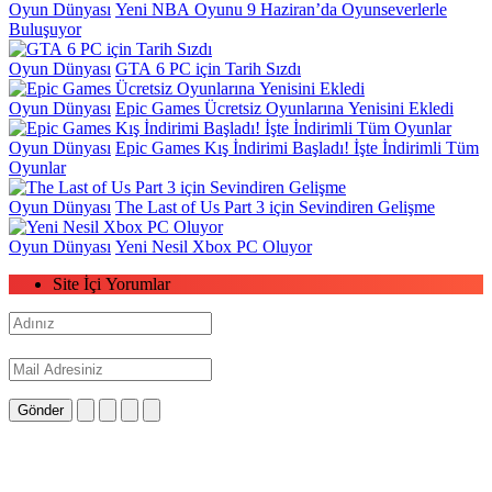
Oyun Dünyası
Yeni NBA Oyunu 9 Haziran’da Oyunseverlerle
Buluşuyor
Oyun Dünyası
GTA 6 PC için Tarih Sızdı
Oyun Dünyası
Epic Games Ücretsiz Oyunlarına Yenisini Ekledi
Oyun Dünyası
Epic Games Kış İndirimi Başladı! İşte İndirimli Tüm
Oyunlar
Oyun Dünyası
The Last of Us Part 3 için Sevindiren Gelişme
Oyun Dünyası
Yeni Nesil Xbox PC Oluyor
Site İçi Yorumlar
Gönder