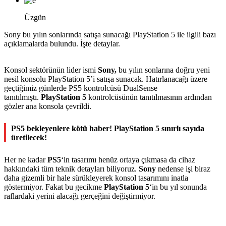
Üzgün
Sony bu yılın sonlarında satışa sunacağı PlayStation 5 ile ilgili bazı
açıklamalarda bulundu. İşte detaylar.
Konsol sektörünün lider ismi
Sony,
bu yılın sonlarına doğru yeni
nesil konsolu PlayStation 5’i satışa sunacak. Hatırlanacağı üzere
geçtiğimiz günlerde PS5 kontrolcüsü DualSense
tanıtılmıştı.
PlayStation
5
kontrolcüsünün tanıtılmasının ardından
gözler ana konsola çevrildi.
PS5 bekleyenlere kötü haber! PlayStation 5 sınırlı sayıda
üretilecek!
Her ne kadar
PS5
‘in tasarımı henüz ortaya çıkmasa da cihaz
hakkındaki tüm teknik detayları biliyoruz.
Sony
nedense işi biraz
daha gizemli bir hale sürükleyerek konsol tasarımını inatla
göstermiyor. Fakat bu gecikme
PlayStation
5
‘in bu yıl sonunda
raflardaki yerini alacağı gerçeğini değiştirmiyor.