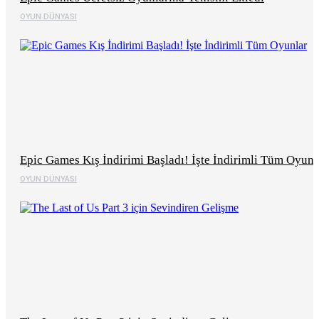
OYUN DÜNYASI
Epic Games Kış İndirimi Başladı! İşte İndirimli Tüm Oyunl
OYUN DÜNYASI