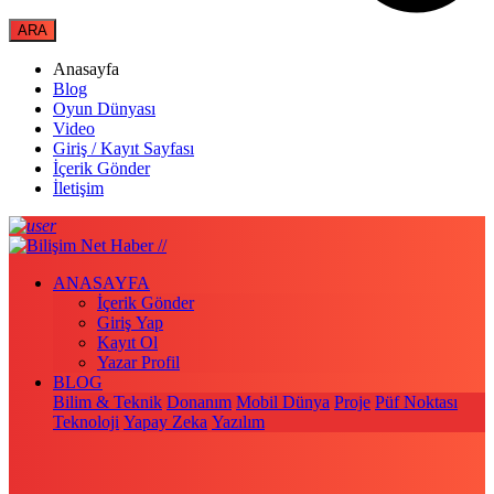
Anasayfa
Blog
Oyun Dünyası
Video
Giriş / Kayıt Sayfası
İçerik Gönder
İletişim
ANASAYFA
İçerik Gönder
Giriş Yap
Kayıt Ol
Yazar Profil
BLOG
Bilim & Teknik
Donanım
Mobil Dünya
Proje
Püf Noktası
Teknoloji
Yapay Zeka
Yazılım