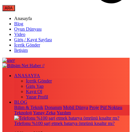
Anasayfa
Blog
Oyun Dünyası
Video
Giriş / Kayıt Sayfası
İçerik Gönder
İletişim
ANASAYFA
İçerik Gönder
Giriş Yap
Kayıt Ol
Yazar Profil
BLOG
Bilim & Teknik
Donanım
Mobil Dünya
Proje
Püf Noktası
Teknoloji
Yapay Zeka
Yazılım
Telefonu %100 şarj etmek batarya ömrünü kısaltır mı?