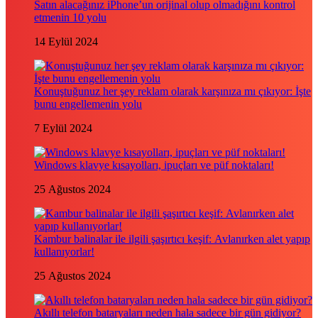
Satın alacağınız iPhone’un orijinal olup olmadığını kontrol
etmenin 10 yolu
14 Eylül 2024
Konuştuğunuz her şey reklam olarak karşınıza mı çıkıyor: İşte
bunu engellemenin yolu
7 Eylül 2024
Windows klavye kısayolları, ipuçları ve püf noktaları!
25 Ağustos 2024
Kambur balinalar ile ilgili şaşırtıcı keşif: Avlanırken alet yapıp
kullanıyorlar!
25 Ağustos 2024
Akıllı telefon bataryaları neden hala sadece bir gün gidiyor?