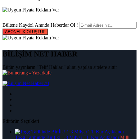
Bültene Kaydol Anında Haberdar Ol !
ABONELİK OLUŞTUR
BİLİŞİM NET HABER
Bütün yayınların "Telif Hakları" alıntı yapılan sitelere aittir
|
Editörün Seçtikleri
Togg Tarihinde Bir İlk! 1.3 Milyar TL Kar Açıklandı
Milli