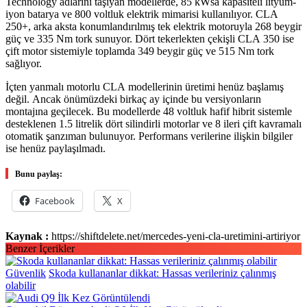
Technology adlarını taşıyan modellerde, 85 kWsa kapasiteli lityum-
iyon batarya ve 800 voltluk elektrik mimarisi kullanılıyor. CLA
250+, arka aksta konumlandırılmış tek elektrik motoruyla 268 beygir
güç ve 335 Nm tork sunuyor. Dört tekerlekten çekişli CLA 350 ise
çift motor sistemiyle toplamda 349 beygir güç ve 515 Nm tork
sağlıyor.
İçten yanmalı motorlu CLA modellerinin üretimi henüz başlamış
değil. Ancak önümüzdeki birkaç ay içinde bu versiyonların
montajına geçilecek. Bu modellerde 48 voltluk hafif hibrit sistemle
desteklenen 1.5 litrelik dört silindirli motorlar ve 8 ileri çift kavramalı
otomatik şanzıman bulunuyor. Performans verilerine ilişkin bilgiler
ise henüz paylaşılmadı.
Bunu paylaş:
Facebook
X
Kaynak :
https://shiftdelete.net/mercedes-yeni-cla-uretimini-artiriyor
Benzer İçerikler
Güvenlik
Skoda kullananlar dikkat: Hassas verileriniz çalınmış
olabilir