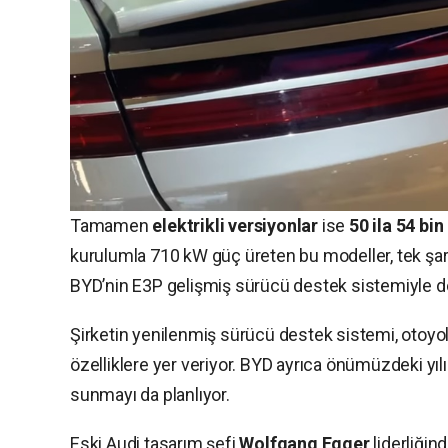
Tamamen
elektrikli versiyonlar
ise
50 ila 54 bi
kurulumla 710 kW güç üreten bu modeller, tek şa
BYD’nin E3P gelişmiş sürücü destek sistemiyle don
Şirketin yenilenmiş sürücü destek sistemi, otoyoll
özelliklere yer veriyor. BYD ayrıca önümüzdeki yılı
sunmayı da planlıyor.
Eski Audi tasarım şefi
Wolfgang Egger
liderliğin