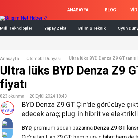
ANASAYFA
BLOG
VİD
Milli Teknolojiler
Yapay Zeka
Bilim & Teknik
Oyun Düny
Ultra lüks BYD Denza Z9 GT tanıtıldı
Anasayfa
Otomobil Dünyası
Ultra lüks BYD Denza Z9 GT 
fiyatı
823 okunma — 20 Eylül 2024 18:43
BYD Denza Z9 GT Çin'de görücüye çıkt
edecek araç; plug-in hibrit ve elektrik
BYD
, premium sedan pazarına
Denza Z9 GT
lansm
Çin’de tanıtılan Z9 GT; hem plug-in hibrit hem de