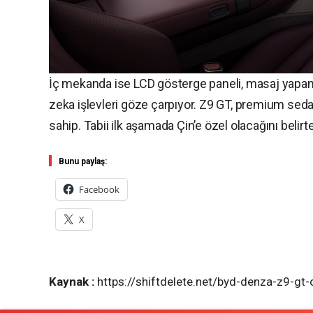
İç mekanda ise LCD gösterge paneli, masaj yapan ö
zeka işlevleri göze çarpıyor. Z9 GT, premium sed
sahip. Tabii ilk aşamada Çin’e özel olacağını belirt
Bunu paylaş:
Facebook
X
Kaynak :
https://shiftdelete.net/byd-denza-z9-gt-oz