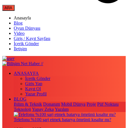
Anasayfa
Blog
Oyun Dünyası
Video
Giriş / Kayıt Sayfası
İçerik Gönder
İletişim
ANASAYFA
İçerik Gönder
Giriş Yap
Kayıt Ol
Yazar Profil
BLOG
Bilim & Teknik
Donanım
Mobil Dünya
Proje
Püf Noktası
Teknoloji
Yapay Zeka
Yazılım
Telefonu %100 şarj etmek batarya ömrünü kısaltır mı?