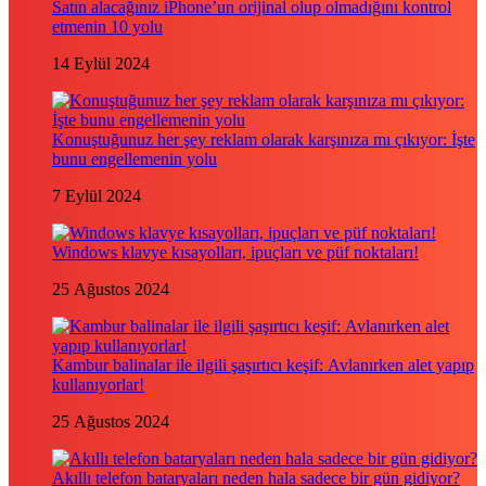
Satın alacağınız iPhone’un orijinal olup olmadığını kontrol
etmenin 10 yolu
14 Eylül 2024
Konuştuğunuz her şey reklam olarak karşınıza mı çıkıyor: İşte
bunu engellemenin yolu
7 Eylül 2024
Windows klavye kısayolları, ipuçları ve püf noktaları!
25 Ağustos 2024
Kambur balinalar ile ilgili şaşırtıcı keşif: Avlanırken alet yapıp
kullanıyorlar!
25 Ağustos 2024
Akıllı telefon bataryaları neden hala sadece bir gün gidiyor?