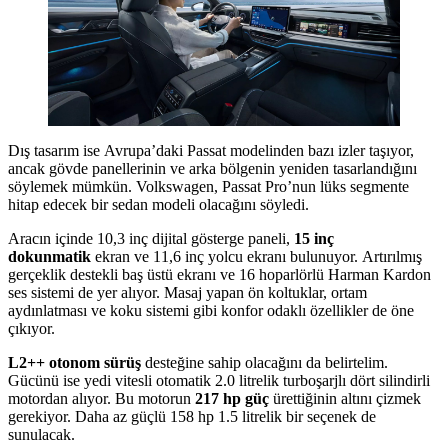
Dış tasarım ise Avrupa’daki Passat modelinden bazı izler taşıyor,
ancak gövde panellerinin ve arka bölgenin yeniden tasarlandığını
söylemek mümkün. Volkswagen, Passat Pro’nun lüks segmente
hitap edecek bir sedan modeli olacağını söyledi.
Aracın içinde 10,3 inç dijital gösterge paneli,
15 inç
dokunmatik
ekran ve 11,6 inç yolcu ekranı bulunuyor. Artırılmış
gerçeklik destekli baş üstü ekranı ve 16 hoparlörlü Harman Kardon
ses sistemi de yer alıyor. Masaj yapan ön koltuklar, ortam
aydınlatması ve koku sistemi gibi konfor odaklı özellikler de öne
çıkıyor.
L2++ otonom sürüş
desteğine sahip olacağını da belirtelim.
Gücünü ise yedi vitesli otomatik 2.0 litrelik turboşarjlı dört silindirli
motordan alıyor. Bu motorun
217 hp güç
ürettiğinin altını çizmek
gerekiyor. Daha az güçlü 158 hp 1.5 litrelik bir seçenek de
sunulacak.