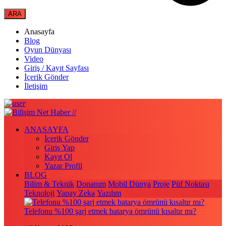
Anasayfa
Blog
Oyun Dünyası
Video
Giriş / Kayıt Sayfası
İçerik Gönder
İletişim
ANASAYFA
İçerik Gönder
Giriş Yap
Kayıt Ol
Yazar Profil
BLOG
Bilim & Teknik
Donanım
Mobil Dünya
Proje
Püf Noktası
Teknoloji
Yapay Zeka
Yazılım
Telefonu %100 şarj etmek batarya ömrünü kısaltır mı?