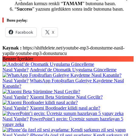
Ardından kırmızı renkli “
TAMAM
” butonuna basın.
“
Success
” yazısını gördükten sonra indir butonuna basın.
Bunu paylaş:
Facebook
X
Kaynak :
https://shiftdelete.net/youtube-mp3-donusturme-nasil-
yapilir-youtube-mp3-donusturucu
Benzer İçerikler
Nasıl Yapılır?
Android’de Otomatik Uygulama Güncelleme
Nasıl Yapılır?
WhatsApp Fotoğrafları Galeriye Kaydetme Nasıl
Kapatılır?
Nasıl Yapılır?
Xiaomi Beta Sürümüne Nasıl Geçilir?
Nasıl Yapılır?
Xiaomi Bootloader kilidi nasıl açılır?
Nasıl Yapılır?
PowerPoint’i geçin: Ücretsiz sunum hazırlayan 5
yapay zeka
Nasıl Yapılır?
iPhone’da özel zil sesi ayarlama: Kendi şarkınızı zil