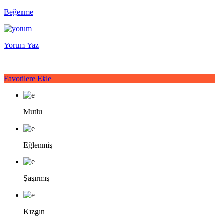
Beğenme
Yorum Yaz
Favorilere Ekle
Mutlu
Eğlenmiş
Şaşırmış
Kızgın