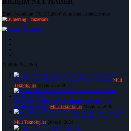
BİLİŞİM NET HABER
Bütün yayınların "Telif Hakları" alıntı yapılan sitelere aittir
|
Editörün Seçtikleri
Togg Tarihinde Bir İlk! 1.3 Milyar TL Kar Açıklandı
Milli
Teknolojiler
Mayıs 12, 2026
BARKAN 3 Sahaya İniyor: İnsansız kara aracı TSK
envanterine giriyor
Milli Teknolojiler
Mayıs 12, 2026
Bayraktar #KIZILELMA | Sistem Tanımlama Uçuş Testi
Milli Teknolojiler
Şubat 8, 2026