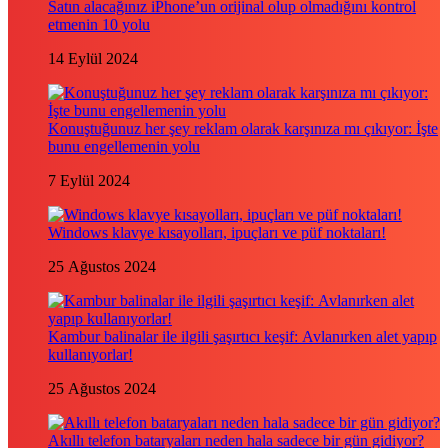
Satın alacağınız iPhone’un orijinal olup olmadığını kontrol
etmenin 10 yolu
14 Eylül 2024
Konuştuğunuz her şey reklam olarak karşınıza mı çıkıyor: İşte
bunu engellemenin yolu
7 Eylül 2024
Windows klavye kısayolları, ipuçları ve püf noktaları!
25 Ağustos 2024
Kambur balinalar ile ilgili şaşırtıcı keşif: Avlanırken alet yapıp
kullanıyorlar!
25 Ağustos 2024
Akıllı telefon bataryaları neden hala sadece bir gün gidiyor?