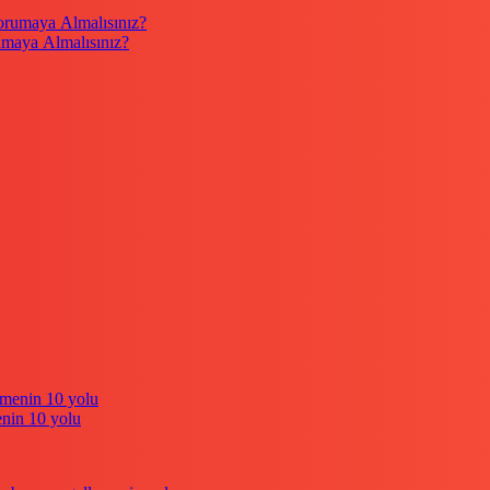
umaya Almalısınız?
enin 10 yolu