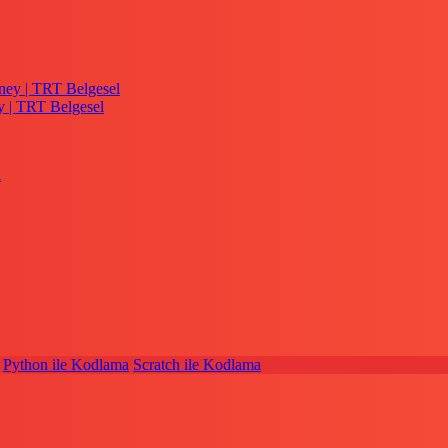
y | TRT Belgesel
Python ile Kodlama
Scratch ile Kodlama