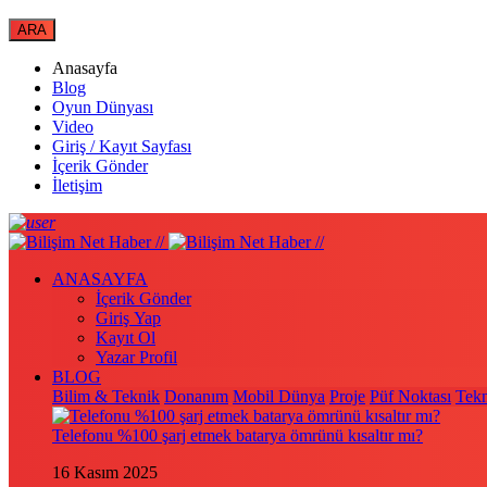
Anasayfa
Blog
Oyun Dünyası
Video
Giriş / Kayıt Sayfası
İçerik Gönder
İletişim
ANASAYFA
İçerik Gönder
Giriş Yap
Kayıt Ol
Yazar Profil
BLOG
Bilim & Teknik
Donanım
Mobil Dünya
Proje
Püf Noktası
Tekn
Telefonu %100 şarj etmek batarya ömrünü kısaltır mı?
16 Kasım 2025