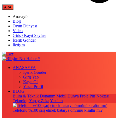
Anasayfa
Blog
Oyun Dünyası
Video
Giriş / Kayıt Sayfası
İçerik Gönder
İletişim
ANASAYFA
İçerik Gönder
Giriş Yap
Kayıt Ol
Yazar Profil
BLOG
Bilim & Teknik
Donanım
Mobil Dünya
Proje
Püf Noktası
Teknoloji
Yapay Zeka
Yazılım
Telefonu %100 şarj etmek batarya ömrünü kısaltır mı?