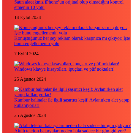
Satın alacağınız iPhone’un orijinal olup olmadığını kontrol
etmenin 10 yolu
14 Eylül 2024
Konuştuğunuz her şey reklam olarak karşınıza mı çıkıyor: İşte
bunu engellemenin yolu
7 Eylül 2024
Windows klavye kısayolları, ipuçları ve püf noktaları!
25 Ağustos 2024
Kambur balinalar ile ilgili şaşırtıcı keşif: Avlanırken alet yapıp
kullanıyorlar!
25 Ağustos 2024
Akıllı telefon bataryaları neden hala sadece bir gün gidiyor?