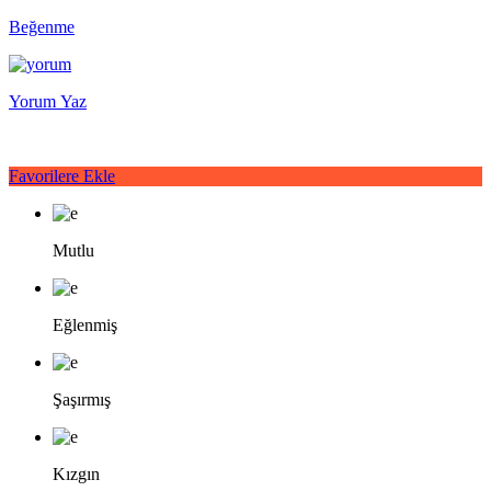
Beğenme
Yorum Yaz
Favorilere Ekle
Mutlu
Eğlenmiş
Şaşırmış
Kızgın