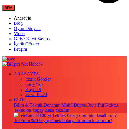
Anasayfa
Blog
Oyun Dünyası
Video
Giriş / Kayıt Sayfası
İçerik Gönder
İletişim
ANASAYFA
İçerik Gönder
Giriş Yap
Kayıt Ol
Yazar Profil
BLOG
Bilim & Teknik
Donanım
Mobil Dünya
Proje
Püf Noktası
Teknoloji
Yapay Zeka
Yazılım
Telefonu %100 şarj etmek batarya ömrünü kısaltır mı?