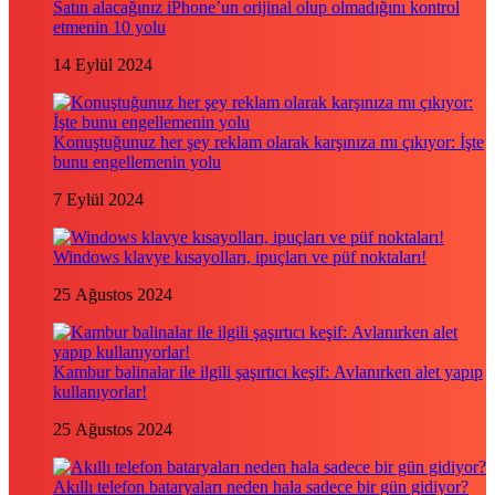
Satın alacağınız iPhone’un orijinal olup olmadığını kontrol
etmenin 10 yolu
14 Eylül 2024
Konuştuğunuz her şey reklam olarak karşınıza mı çıkıyor: İşte
bunu engellemenin yolu
7 Eylül 2024
Windows klavye kısayolları, ipuçları ve püf noktaları!
25 Ağustos 2024
Kambur balinalar ile ilgili şaşırtıcı keşif: Avlanırken alet yapıp
kullanıyorlar!
25 Ağustos 2024
Akıllı telefon bataryaları neden hala sadece bir gün gidiyor?