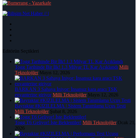
|
Editörün Seçtikleri
Togg Tarihinde Bir İlk! 1.3 Milyar TL Kar Açıklandı
Milli
Teknolojiler
Mayıs 12, 2026
BARKAN 3 Sahaya İniyor: İnsansız kara aracı TSK
envanterine giriyor
Milli Teknolojiler
Mayıs 12, 2026
Bayraktar #KIZILELMA | Sistem Tanımlama Uçuş Testi
Milli Teknolojiler
Şubat 8, 2026
Togg T6 Geliyor! İşte Beklentiler!
Milli Teknolojiler
Ocak 21,
2026