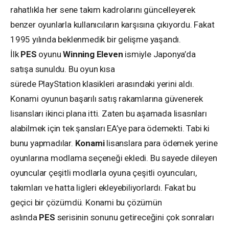
rahatlıkla her sene takım kadrolarını güncelleyerek
benzer oyunlarla kullanıcıların karşısına çıkıyordu. Fakat
1995 yılında beklenmedik bir gelişme yaşandı.
İlk
PES
oyunu
Winning Eleven
ismiyle Japonya’da
satışa sunuldu. Bu oyun kısa
sürede PlayStation klasikleri arasındaki yerini aldı.
Konami oyunun başarılı satış rakamlarına güvenerek
lisansları ikinci plana itti. Zaten bu aşamada lisasnları
alabilmek için tek şansları EA’ye para ödemekti. Tabi ki
bunu yapmadılar.
Konami
lisanslara para ödemek yerine
oyunlarına modlama seçeneği ekledi. Bu sayede dileyen
oyuncular çeşitli modlarla oyuna çeşitli oyuncuları,
takımları ve hatta ligleri ekleyebiliyorlardı. Fakat bu
geçici bir çözümdü. Konami bu çözümün
aslında
PES
serisinin sonunu getireceğini çok sonraları