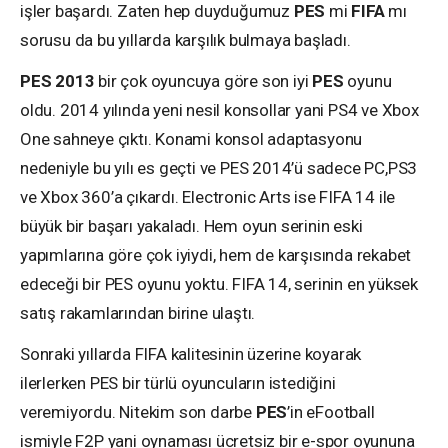
işler başardı. Zaten hep duyduğumuz
PES
mi
FIFA
mı
sorusu da bu yıllarda karşılık bulmaya başladı.
PES 2013
bir çok oyuncuya göre son iyi
PES
oyunu
oldu. 2014 yılında yeni nesil konsollar yani PS4 ve Xbox
One sahneye çıktı. Konami konsol adaptasyonu
nedeniyle bu yılı es geçti ve PES 2014’ü sadece PC,PS3
ve Xbox 360’a çıkardı. Electronic Arts ise FIFA 14 ile
büyük bir başarı yakaladı. Hem oyun serinin eski
yapımlarına göre çok iyiydi, hem de karşısında rekabet
edeceği bir PES oyunu yoktu. FIFA 14, serinin en yüksek
satış rakamlarından birine ulaştı.
Sonraki yıllarda FIFA kalitesinin üzerine koyarak
ilerlerken PES bir türlü oyuncuların istediğini
veremiyordu. Nitekim son darbe
PES
’in eFootball
ismiyle F2P yani oynaması ücretsiz bir e-spor oyununa