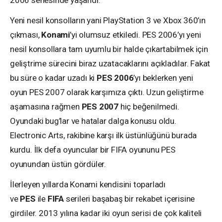
2006 senesinde yaşandı.
Yeni nesil konsolların yani PlayStation 3 ve Xbox 360’ın
çıkması,
Konami
’yi olumsuz etkiledi. PES 2006’yı yeni
nesil konsollara tam uyumlu bir halde çıkartabilmek için
geliştrime sürecini biraz uzatacaklarını açıkladılar. Fakat
bu süre o kadar uzadı ki
PES 2006
’yı beklerken yeni
oyun PES 2007 olarak karşımıza çıktı. Uzun geliştirme
aşamasına rağmen
PES 2007
hiç beğenilmedi.
Oyundaki bug’lar ve hatalar dalga konusu oldu.
Electronic Arts, rakibine karşı ilk üstünlüğünü burada
kurdu. İlk defa oyuncular bir FIFA oyununu PES
oyunundan üstün gördüler.
İlerleyen yıllarda Konami kendisini toparladı
ve
PES
ile
FIFA
serileri başabaş bir rekabet içerisine
girdiler. 2013 yılına kadar iki oyun serisi de çok kaliteli