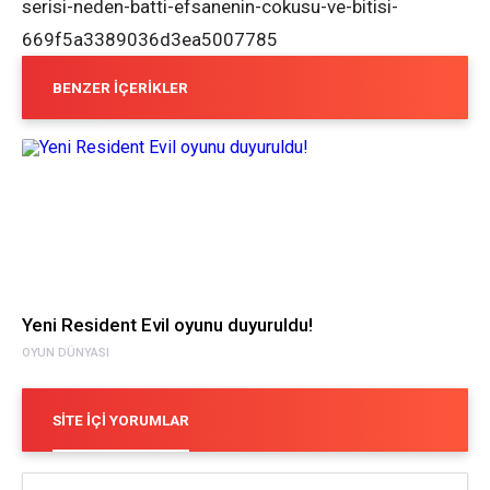
serisi-neden-batti-efsanenin-cokusu-ve-bitisi-
669f5a3389036d3ea5007785
BENZER İÇERIKLER
Yeni Resident Evil oyunu duyuruldu!
OYUN DÜNYASI
SITE İÇI YORUMLAR