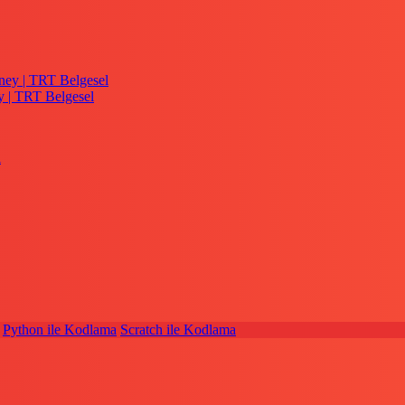
y | TRT Belgesel
Python ile Kodlama
Scratch ile Kodlama