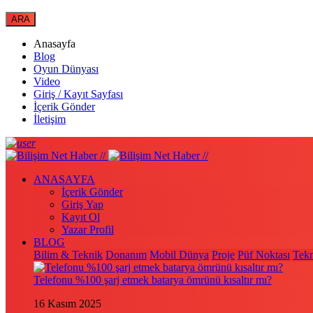
Anasayfa
Blog
Oyun Dünyası
Video
Giriş / Kayıt Sayfası
İçerik Gönder
İletişim
ANASAYFA
İçerik Gönder
Giriş Yap
Kayıt Ol
Yazar Profil
BLOG
Bilim & Teknik
Donanım
Mobil Dünya
Proje
Püf Noktası
Tekn
Telefonu %100 şarj etmek batarya ömrünü kısaltır mı?
16 Kasım 2025