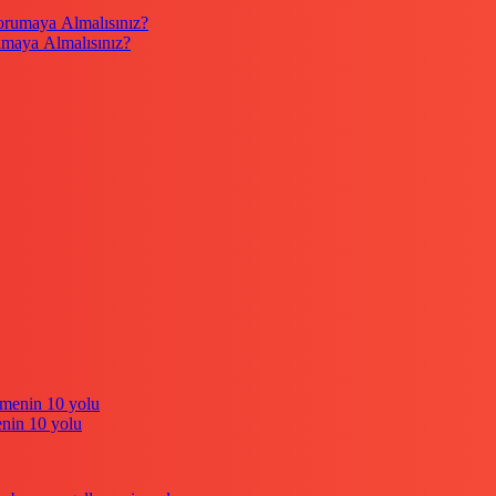
umaya Almalısınız?
enin 10 yolu