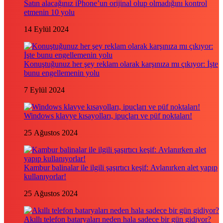
Satın alacağınız iPhone’un orijinal olup olmadığını kontrol
etmenin 10 yolu
14 Eylül 2024
Konuştuğunuz her şey reklam olarak karşınıza mı çıkıyor: İşte
bunu engellemenin yolu
7 Eylül 2024
Windows klavye kısayolları, ipuçları ve püf noktaları!
25 Ağustos 2024
Kambur balinalar ile ilgili şaşırtıcı keşif: Avlanırken alet yapıp
kullanıyorlar!
25 Ağustos 2024
Akıllı telefon bataryaları neden hala sadece bir gün gidiyor?