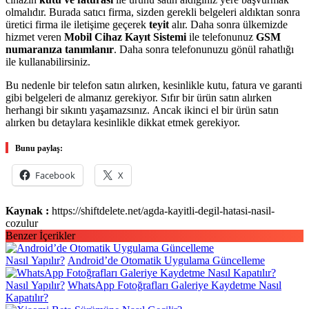
olmalıdır. Burada satıcı firma, sizden gerekli belgeleri aldıktan sonra
üretici firma ile iletişime geçerek
teyit
alır. Daha sonra ülkemizde
hizmet veren
Mobil Cihaz Kayıt Sistemi
ile telefonunuz
GSM
numaranıza tanımlanır
. Daha sonra telefonunuzu gönül rahatlığı
ile kullanabilirsiniz.
Bu nedenle bir telefon satın alırken, kesinlikle kutu, fatura ve garanti
gibi belgeleri de almanız gerekiyor. Sıfır bir ürün satın alırken
herhangi bir sıkıntı yaşamazsınız. Ancak ikinci el bir ürün satın
alırken bu detaylara kesinlikle dikkat etmek gerekiyor.
Bunu paylaş:
Facebook
X
Kaynak :
https://shiftdelete.net/agda-kayitli-degil-hatasi-nasil-
cozulur
Benzer İçerikler
Nasıl Yapılır?
Android’de Otomatik Uygulama Güncelleme
Nasıl Yapılır?
WhatsApp Fotoğrafları Galeriye Kaydetme Nasıl
Kapatılır?