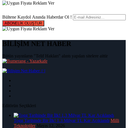
Bültene Kaydol Anında Haberdar Ol !
ABONELİK OLUŞTUR
BİLİŞİM NET HABER
Bütün yayınların "Telif Hakları" alıntı yapılan sitelere aittir
|
Editörün Seçtikleri
Togg Tarihinde Bir İlk! 1.3 Milyar TL Kar Açıklandı
Milli
Teknolojiler
Mayıs 12, 2026