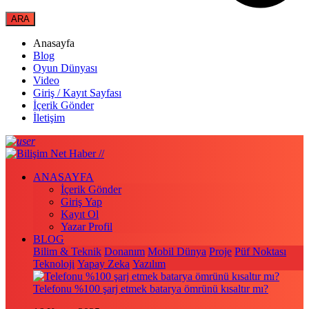
Anasayfa
Blog
Oyun Dünyası
Video
Giriş / Kayıt Sayfası
İçerik Gönder
İletişim
ANASAYFA
İçerik Gönder
Giriş Yap
Kayıt Ol
Yazar Profil
BLOG
Bilim & Teknik
Donanım
Mobil Dünya
Proje
Püf Noktası
Teknoloji
Yapay Zeka
Yazılım
Telefonu %100 şarj etmek batarya ömrünü kısaltır mı?