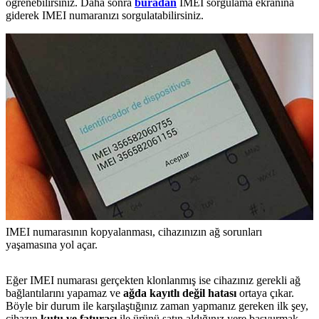
öğrenebilirsiniz. Daha sonra
buradan
IMEI sorgulama ekranına
giderek IMEI numaranızı sorgulatabilirsiniz.
IMEI numarasının kopyalanması, cihazınızın ağ sorunları
yaşamasına yol açar.
Eğer IMEI numarası gerçekten klonlanmış ise cihazınız gerekli ağ
bağlantılarını yapamaz ve
ağda kayıtlı değil hatası
ortaya çıkar.
Böyle bir durum ile karşılaştığınız zaman yapmanız gereken ilk şey,
cihazın
kutu ve faturası
ile ürünü satın aldığınız yere başvurmak