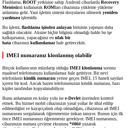
Flashlama,
ROOT
yetkisine sahip Android cihazlarda
Recovery
Menüsü
nü kullanarak
ROM
ları cihazınıza yükleme yükleme
anlamına gelir. Yani işletim sistemi dosyalarını silinerek
yeniden
yazılması
işlemidir.
Bu işlemi,
flashlama işinden anlayan
birisinin yapması daha
sağlıklı olacaktır. Aksine hiçbir bilginiz olmadığı halde bu işe
kalkışırsanız, yapacağınız en
ufak bir
hata
cihazınızı
kullanılamaz
hale getirecektir.
IMEI numaranız klonlanmış olabilir
Birçok kullanıcının müzdarip olduğu
IMEI klonlanma
sorunu
maalesef telefonunuzu kullanılamaz hale getiriyor. Bir nevi
telefonların
kimlik numarası
yerine geçen IMEI, 15 haneli sayıları
içeren bir kod. Ancak bazen telefonunuzun kimlik numarası, bazı
kişiler tarafından kopyalanabiliyor.
Bunu anlamanın en kolay yolu ise
e-Devlet
üzerinden kontrol
etmek. Bu hizmet mobil cihazınızın yasal yollar ile ithal edilip
edilmediğini ve kayıp/çalıntı olup olmadığını, cihazınıza ait IMEI
numarasını sorgulatarak öğrenmenize imkan tanıyor. Bunun için ilk
önce IMEI numaranızı öğrenmeniz gerekiyor. IMEI numaranızı,
cihazınızın numara çevirme ekranına
*#06#
yazarak