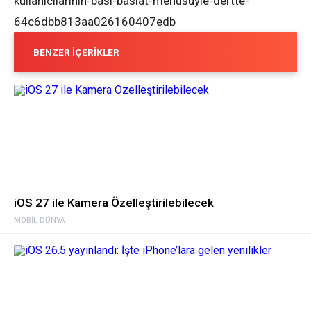
kullanicilarinin-basi-baslat-menusuyle-dertte-
64c6dbb813aa026160407edb
BENZER İÇERIKLER
iOS 27 ile Kamera Özelleştirilebilecek
MOBIL DÜNYA