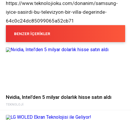
https://www.teknolojioku.com/donanim/samsung-
iyice-sasirdi-bu-televizyon-bir-villa-degerinde-
64c0c24dc85099065a52cb71
BENZER İÇERIKLER
Nvidia, Intel’den 5 milyar dolarlık hisse satın aldı
TEKNOLOJI