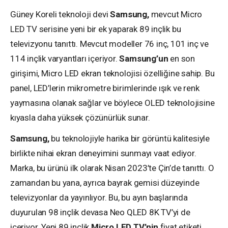
Güney Koreli teknoloji devi
Samsung,
mevcut Micro
LED TV serisine yeni bir ek yaparak 89 inçlik bu
televizyonu tanıttı. Mevcut modeller 76 inç, 101 inç ve
114 inçlik varyantları içeriyor.
Samsung’un
en son
girişimi, Micro LED ekran teknolojisi özelliğine sahip. Bu
panel, LED’lerin mikrometre birimlerinde ışık ve renk
yaymasına olanak sağlar ve böylece OLED teknolojisine
kıyasla daha yüksek çözünürlük sunar.
Samsung,
bu teknolojiyle harika bir görüntü kalitesiyle
birlikte nihai ekran deneyimini sunmayı vaat ediyor.
Marka, bu ürünü ilk olarak Nisan 2023’te Çin’de tanıttı. O
zamandan bu yana, ayrıca bayrak gemisi düzeyinde
televizyonlar da yayınlıyor. Bu, bu ayın başlarında
duyurulan 98 inçlik devasa Neo QLED 8K TV’yi de
içeriyor. Yeni 89 inçlik
Micro LED TV’nin
fiyat etiketi