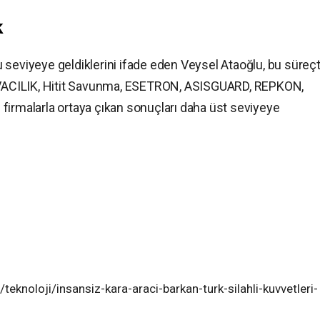
k
 bu seviyeye geldiklerini ifade eden Veysel Ataoğlu, bu süreç
HAVACILIK, Hitit Savunma, ESETRON, ASISGUARD, REPKON,
firmalarla ortaya çıkan sonuçları daha üst seviyeye
knoloji/insansiz-kara-araci-barkan-turk-silahli-kuvvetleri-