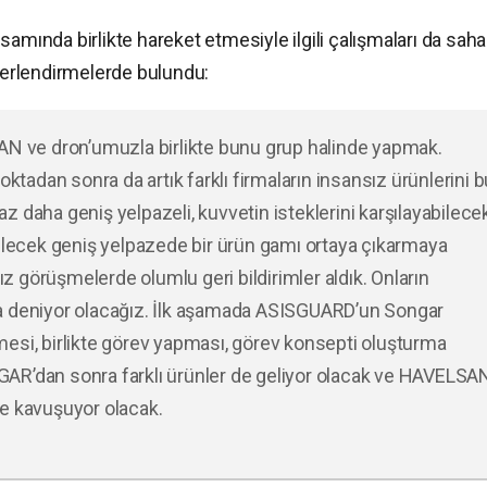
samında birlikte hareket etmesiyle ilgili çalışmaları da sah
eğerlendirmelerde bulundu:
AN ve dron’umuzla birlikte bunu grup halinde yapmak.
oktadan sonra da artık farklı firmaların insansız ürünlerini b
 daha geniş yelpazeli, kuvvetin isteklerini karşılayabilecek
bilecek geniş yelpazede bir ürün gamı ortaya çıkarmaya
ız görüşmelerde olumlu geri bildirimler aldık. Onların
a deniyor olacağız. İlk aşamada ASISGUARD’un Songar
esi, birlikte görev yapması, görev konsepti oluşturma
AR’dan sonra farklı ürünler de geliyor olacak ve HAVELSA
eye kavuşuyor olacak.