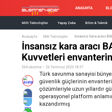
ANASAYFA
BL
Milli Teknolojiler
Yapay Zeka
Bilim & Teknik
İnsansız kara aracı BA
Anasayfa
Milli Teknolojiler
İnsansız kara aracı B
Kuvvetleri envanterin
564 okunma — 26 Temmuz 2023 18:37
Türk savunma sanayisi bünyes
güvenlik güçlerinin envanterin
çözümleriyle uzun yıllardır 
operasyonel platform anlamın
kazandırmış