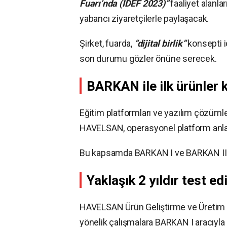
Fuarı’nda (IDEF 2023)”
faaliyet alanla
yabancı ziyaretçilerle paylaşacak.
Şirket, fuarda,
“dijital birlik”
konsepti i
son durumu gözler önüne serecek.
BARKAN ile ilk ürünler k
Eğitim platformları ve yazılım çözümle
HAVELSAN, operasyonel platform anlam
Bu kapsamda BARKAN I ve BARKAN II g
Yaklaşık 2 yıldır test edi
HAVELSAN Ürün Geliştirme ve Üretim D
yönelik çalışmalara BARKAN I aracıyla ba