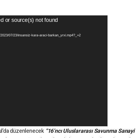
d or source(s) not found
/v/2023/07/23/insansiz-kara-araci-barkan_yrxi.mp4?_=2
l’da düzenlenecek
“16’ncı Uluslararası Savunma Sanayi