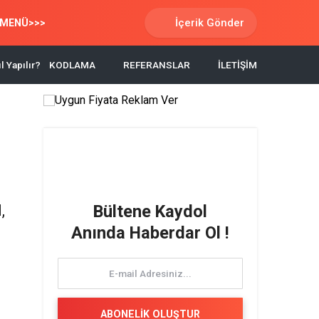
İçerik Gönder
MENÜ>>>
l Yapılır?
KODLAMA
REFERANSLAR
İLETİŞİM
,
Bültene Kaydol
Anında Haberdar Ol !
Video
oynatıcı
ABONELİK OLUŞTUR