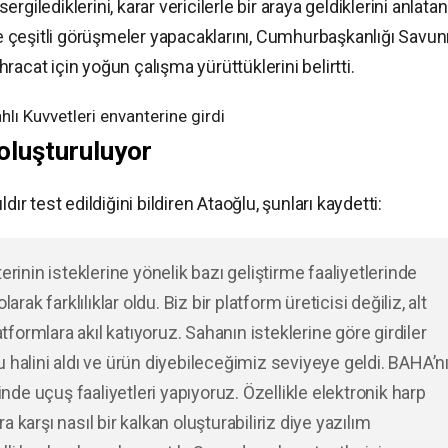
sergilediklerini, karar vericilerle bir araya geldiklerini anlatan
 çeşitli görüşmeler yapacaklarını, Cumhurbaşkanlığı Savu
acat için yoğun çalışma yürüttüklerini belirtti.
 oluşturuluyor
ır test edildiğini bildiren Ataoğlu, şunları kaydetti:
in isteklerine yönelik bazı geliştirme faaliyetlerinde
rak farklılıklar oldu. Biz bir platform üreticisi değiliz, alt
atformlara akıl katıyoruz. Sahanın isteklerine göre girdiler
 halini aldı ve ürün diyebileceğimiz seviyeye geldi. BAHA’n
inde uçuş faaliyetleri yapıyoruz. Özellikle elektronik harp
karşı nasıl bir kalkan oluşturabiliriz diye yazılım