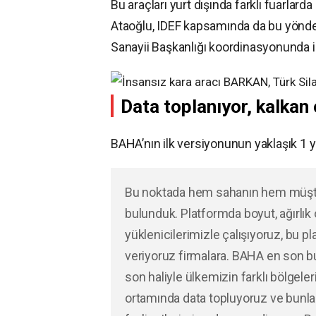
Bu araçları yurt dışında farklı fuarlarda 
Ataoğlu, IDEF kapsamında da bu yönde
Sanayii Başkanlığı koordinasyonunda ihr
Data toplanıyor, kalkan
BAHA’nın ilk versiyonunun yaklaşık 1 yıld
Bu noktada hem sahanın hem müşterin
bulunduk. Platformda boyut, ağırlık ola
yüklenicilerimizle çalışıyoruz, bu pl
veriyoruz firmalara. BAHA en son bu
son haliyle ülkemizin farklı bölgeler
ortamında data topluyoruz ve bunlara 