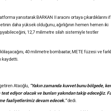
latforma yansıtarak BARKAN II aracını ortaya çıkardıklarını i
iyetinin daha yüksek olduğunu, ağırlığının hemen hemen iki
 taşıyabileceğini, 12,7 milimetre silah sistemiyle testler
rklılaşacağını, 40 milimetre bombaatar, METE füzesi ve farkl
ı kaydetti.
 getiren Ataoğlu,
“Yakın zamanda kuvvet bunu bölgede, ke
a test ediyor olacak ve bunları yakından takip edeceğiz. Fa
irme faaliyetlerimiz devam edecek.”
dedi.