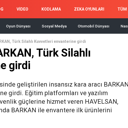
OG
VİDEO
KODLAMA
ZEKA OYUNLARI
TÜM 
Oyun Dünyası
Sosyal Medya
Otomobil Dünyası
Nası
RKAN, Türk Silahlı Kuvvetleri envanterine girdi
ARKAN, Türk Silahlı
e girdi
inde geliştirilen insansız kara aracı BARKAN
e girdi. Eğitim platformları ve yazılım
güvenlik güçlerine hizmet veren HAVELSAN,
da BARKAN ile envantere ilk ürünlerini