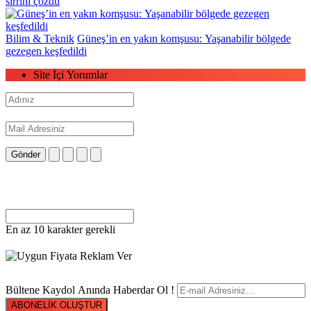
sırrını çözdü
Bilim & Teknik
Güneş’in en yakın komşusu: Yaşanabilir bölgede
gezegen keşfedildi
Site İçi Yorumlar
Gönder
En az 10 karakter gerekli
Bültene Kaydol Anında Haberdar Ol !
ABONELİK OLUŞTUR