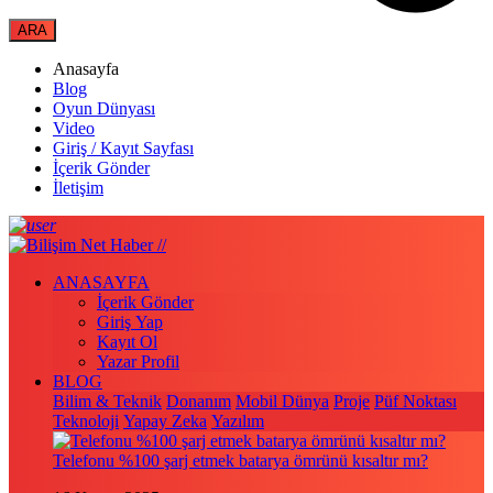
Anasayfa
Blog
Oyun Dünyası
Video
Giriş / Kayıt Sayfası
İçerik Gönder
İletişim
ANASAYFA
İçerik Gönder
Giriş Yap
Kayıt Ol
Yazar Profil
BLOG
Bilim & Teknik
Donanım
Mobil Dünya
Proje
Püf Noktası
Teknoloji
Yapay Zeka
Yazılım
Telefonu %100 şarj etmek batarya ömrünü kısaltır mı?