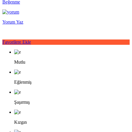
Beğenme
Yorum Yaz
Favorilere Ekle
Mutlu
Eğlenmiş
Şaşırmış
Kızgın