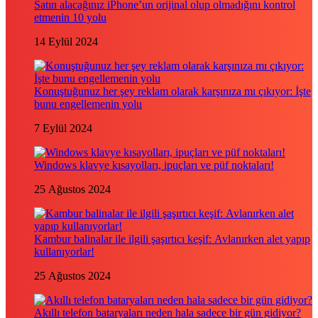
Satın alacağınız iPhone’un orijinal olup olmadığını kontrol
etmenin 10 yolu
14 Eylül 2024
Konuştuğunuz her şey reklam olarak karşınıza mı çıkıyor: İşte
bunu engellemenin yolu
7 Eylül 2024
Windows klavye kısayolları, ipuçları ve püf noktaları!
25 Ağustos 2024
Kambur balinalar ile ilgili şaşırtıcı keşif: Avlanırken alet yapıp
kullanıyorlar!
25 Ağustos 2024
Akıllı telefon bataryaları neden hala sadece bir gün gidiyor?