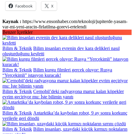
Facebook
X
Kaynak :
https://www.ensonhaber.com/teknoloji/jupiterde-yasam-
var-mi-yeni-aracin-firlatilma-gorevi-ertelendi
Benzer İçerikler
Bilim & Teknik
Bilim insanları evrenin dev kara delikleri nasıl
oluşturduğunu keşfetti
Bilim & Teknik
Bilim kurgu filmleri gerçek oluyor: Rusya
“Yerçekimli” istasyon kuracak!
Bilim & Teknik
Çernobil’deki radyasyona maruz kalan köpekler
evrim geçiriyor mu: İşte bilimin yanıtı
Bilim & Teknik
Antarktika’da kaybolan robot, 9 ay sonra korkunç
verilerle geri döndü
Bilim & Teknik
Bilim insanları, uzaydaki küçük kırmızı noktaların