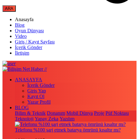
Anasayfa
Blog
Oyun Dünyası
Video
Giriş / Kayıt Sayfası
İçerik Gönder
İletişim
ANASAYFA
İçerik Gönder
Giriş Yap
Kayıt Ol
Yazar Profil
BLOG
Bilim & Teknik
Donanım
Mobil Dünya
Proje
Püf Noktası
Teknoloji
Yapay Zeka
Yazılım
Telefonu %100 şarj etmek batarya ömrünü kısaltır mı?