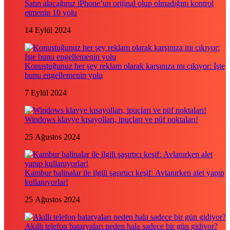
Satın alacağınız iPhone’un orijinal olup olmadığını kontrol
etmenin 10 yolu
14 Eylül 2024
Konuştuğunuz her şey reklam olarak karşınıza mı çıkıyor: İşte
bunu engellemenin yolu
7 Eylül 2024
Windows klavye kısayolları, ipuçları ve püf noktaları!
25 Ağustos 2024
Kambur balinalar ile ilgili şaşırtıcı keşif: Avlanırken alet yapıp
kullanıyorlar!
25 Ağustos 2024
Akıllı telefon bataryaları neden hala sadece bir gün gidiyor?