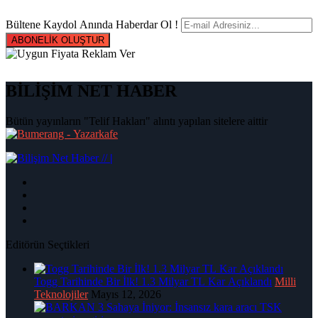
Bültene Kaydol Anında Haberdar Ol !
ABONELİK OLUŞTUR
BİLİŞİM NET HABER
Bütün yayınların "Telif Hakları" alıntı yapılan sitelere aittir
|
Editörün Seçtikleri
Togg Tarihinde Bir İlk! 1.3 Milyar TL Kar Açıklandı
Milli
Teknolojiler
Mayıs 12, 2026