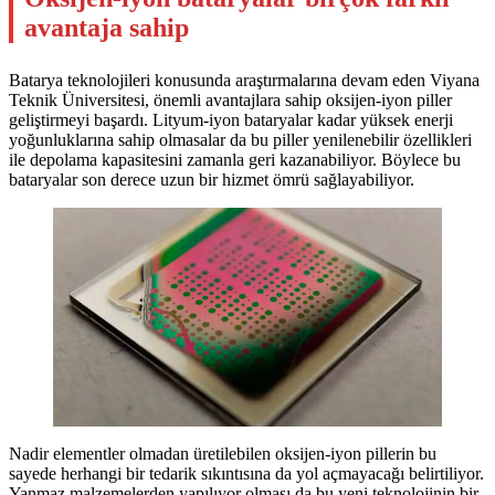
avantaja sahip
Batarya teknolojileri konusunda araştırmalarına devam eden Viyana
Teknik Üniversitesi, önemli avantajlara sahip oksijen-iyon piller
geliştirmeyi başardı. Lityum-iyon bataryalar kadar yüksek enerji
yoğunluklarına sahip olmasalar da bu piller yenilenebilir özellikleri
ile depolama kapasitesini zamanla geri kazanabiliyor. Böylece bu
bataryalar son derece uzun bir hizmet ömrü sağlayabiliyor.
Nadir elementler olmadan üretilebilen oksijen-iyon pillerin bu
sayede herhangi bir tedarik sıkıntısına da yol açmayacağı belirtiliyor.
Yanmaz malzemelerden yapılıyor olması da bu yeni teknolojinin bir