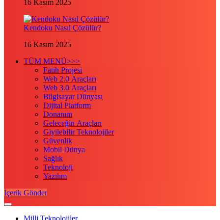
16 Kasım 2025
Kendoku Nasıl Çözülür?
16 Kasım 2025
TÜM MENÜ>>>
Fatih Projesi
Web 2.0 Araçları
Web 3.0 Araçları
Bilgisayar Dünyası
Dijital Platform
Donanım
Geleceğin Araçları
Giyilebilir Teknolojiler
Güvenlik
Mobil Dünya
Sağlık
Teknoloji
Yazılım
İçerik Gönder
Milli Teknolojiler