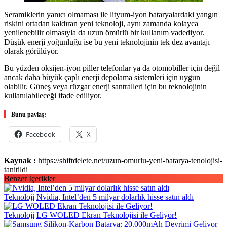
Seramiklerin yanıcı olmaması ile lityum-iyon bataryalardaki yangın
riskini ortadan kaldıran yeni teknoloji, aynı zamanda kolayca
yenilenebilir olmasıyla da uzun ömürlü bir kullanım vadediyor.
Düşük enerji yoğunluğu ise bu yeni teknolojinin tek dez avantajı
olarak görülüyor.
Bu yüzden oksijen-iyon piller telefonlar ya da otomobiller için değil
ancak daha büyük çaplı enerji depolama sistemleri için uygun
olabilir. Güneş veya rüzgar enerji santralleri için bu teknolojinin
kullanılabileceği ifade ediliyor.
Bunu paylaş:
Facebook
X
Kaynak :
https://shiftdelete.net/uzun-omurlu-yeni-batarya-tenolojisi-
tanitildi
Benzer İçerikler
Teknoloji
Nvidia, Intel’den 5 milyar dolarlık hisse satın aldı
Teknoloji
LG WOLED Ekran Teknolojisi ile Geliyor!