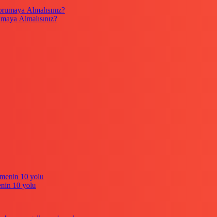
umaya Almalısınız?
enin 10 yolu