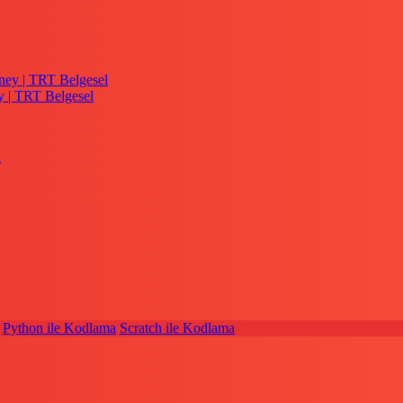
y | TRT Belgesel
Python ile Kodlama
Scratch ile Kodlama