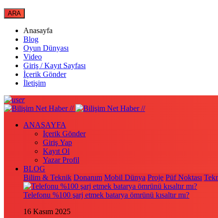
Anasayfa
Blog
Oyun Dünyası
Video
Giriş / Kayıt Sayfası
İçerik Gönder
İletişim
ANASAYFA
İçerik Gönder
Giriş Yap
Kayıt Ol
Yazar Profil
BLOG
Bilim & Teknik
Donanım
Mobil Dünya
Proje
Püf Noktası
Tekn
Telefonu %100 şarj etmek batarya ömrünü kısaltır mı?
16 Kasım 2025