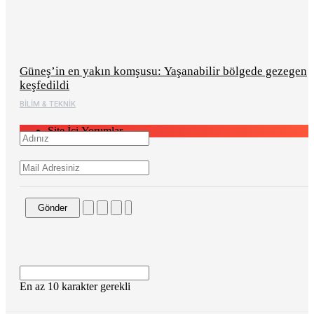
Güneş’in en yakın komşusu: Yaşanabilir bölgede gezegen
keşfedildi
BILIM & TEKNIK
Site İçi Yorumlar
Gönder
En az 10 karakter gerekli