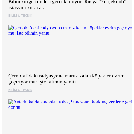
Bilim kurgu filmleri gerçek oluyor: Rusya “Yerçekimli”
istasyon kuracak!
BILIM & TEKNIK
Çernobil’deki radyasyona maruz kalan köpekler evrim
geçiriyor mu: İşte bilimin yanıtı
BILIM & TEKNIK