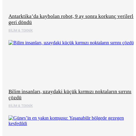
Antarktika’da kaybolan robot, 9 ay sonra korkunç verilerle
geri döndü
BILIM & TEKNIK
Bilim insanları, uzaydaki küçük kırmızı noktaların sırrını
çözdü
BILIM & TEKNIK