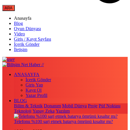
Anasayfa
Blog
Oyun Dünyası
Video
Giriş / Kayıt Sayfası
İçerik Gönder
İletişim
ANASAYFA
İçerik Gönder
Giriş Yap
Kayıt Ol
Yazar Profil
BLOG
Bilim & Teknik
Donanım
Mobil Dünya
Proje
Püf Noktası
Teknoloji
Yapay Zeka
Yazılım
Telefonu %100 şarj etmek batarya ömrünü kısaltır mı?