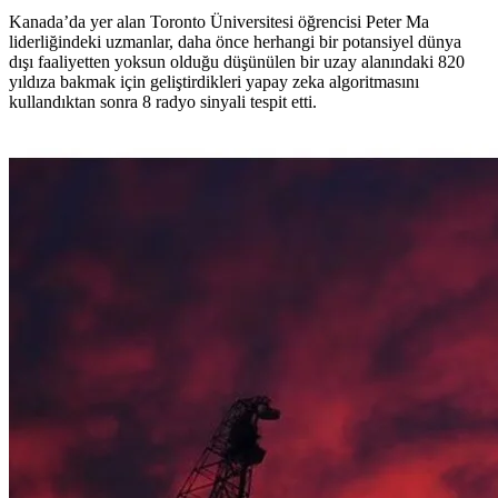
Kanada’da yer alan Toronto Üniversitesi öğrencisi Peter Ma
liderliğindeki uzmanlar, daha önce herhangi bir potansiyel dünya
dışı faaliyetten yoksun olduğu düşünülen bir uzay alanındaki 820
yıldıza bakmak için geliştirdikleri yapay zeka algoritmasını
kullandıktan sonra 8 radyo sinyali tespit etti.