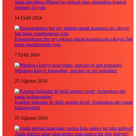
Satın alacağınız iPhone’un orijinal olup olmadığını kontrol
etmenin 10 yolu
14 Eylül 2024
Konuştuğunuz her şey reklam olarak karşınıza mı çıkıyor: İşte
bunu engellemenin yolu
7 Eylül 2024
Windows klavye kısayolları, ipuçları ve püf noktaları!
25 Ağustos 2024
Kambur balinalar ile ilgili şaşırtıcı keşif: Avlanırken alet yapıp
kullanıyorlar!
25 Ağustos 2024
Akıllı telefon bataryaları neden hala sadece bir gün gidiyor?