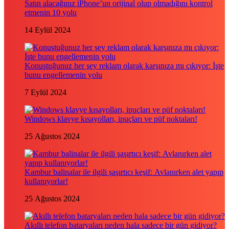
Satın alacağınız iPhone’un orijinal olup olmadığını kontrol
etmenin 10 yolu
14 Eylül 2024
Konuştuğunuz her şey reklam olarak karşınıza mı çıkıyor: İşte
bunu engellemenin yolu
7 Eylül 2024
Windows klavye kısayolları, ipuçları ve püf noktaları!
25 Ağustos 2024
Kambur balinalar ile ilgili şaşırtıcı keşif: Avlanırken alet yapıp
kullanıyorlar!
25 Ağustos 2024
Akıllı telefon bataryaları neden hala sadece bir gün gidiyor?