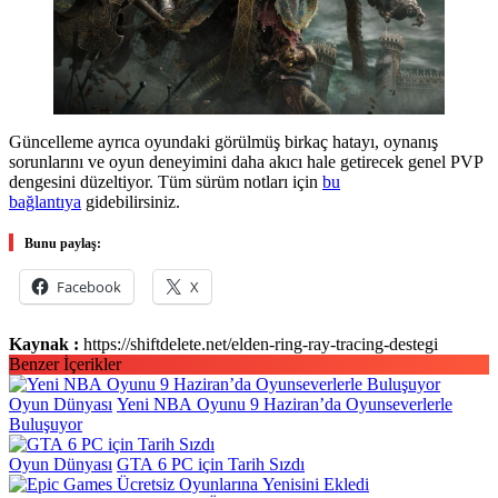
Güncelleme ayrıca oyundaki görülmüş birkaç hatayı, oynanış
sorunlarını ve oyun deneyimini daha akıcı hale getirecek genel PVP
dengesini düzeltiyor. Tüm sürüm notları için
bu
bağlantıya
gidebilirsiniz.
Bunu paylaş:
Facebook
X
Kaynak :
https://shiftdelete.net/elden-ring-ray-tracing-destegi
Benzer İçerikler
Oyun Dünyası
Yeni NBA Oyunu 9 Haziran’da Oyunseverlerle
Buluşuyor
Oyun Dünyası
GTA 6 PC için Tarih Sızdı