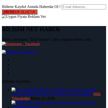
Bültene Kaydol Anında Haberdar Ol !
ABONELİK OLUŞTUR
BİLİŞİM NET HABER
Bütün yayınların "Telif Hakları" alıntı yapılan sitelere aittir
|
Editörün Seçtikleri
Togg Tarihinde Bir İlk! 1.3 Milyar TL Kar Açıklandı
Milli
Teknolojiler
Mayıs 12, 2026