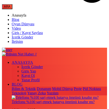
Anasayfa
Blog
Oyun Dünyası
Video
Giriş / Kayıt Sayfası
İçerik Gönder
İletişim
ANASAYFA
İçerik Gönder
Giriş Yap
Kayıt Ol
Yazar Profil
BLOG
Bilim & Teknik
Donanım
Mobil Dünya
Proje
Püf Noktası
Teknoloji
Yapay Zeka
Yazılım
Telefonu %100 şarj etmek batarya ömrünü kısaltır mı?