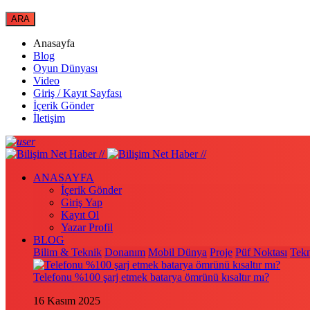
Anasayfa
Blog
Oyun Dünyası
Video
Giriş / Kayıt Sayfası
İçerik Gönder
İletişim
ANASAYFA
İçerik Gönder
Giriş Yap
Kayıt Ol
Yazar Profil
BLOG
Bilim & Teknik
Donanım
Mobil Dünya
Proje
Püf Noktası
Tekn
Telefonu %100 şarj etmek batarya ömrünü kısaltır mı?
16 Kasım 2025