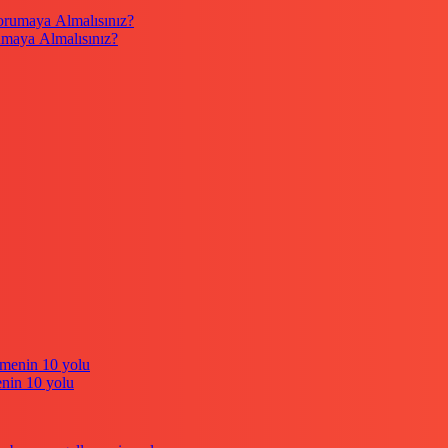
umaya Almalısınız?
enin 10 yolu