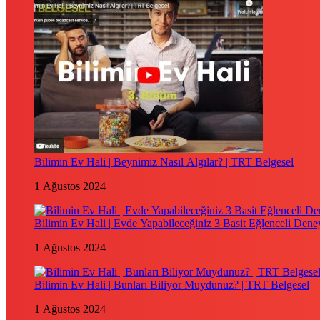
Bilimin Ev Hali | Beynimiz Nasıl Algılar? | TRT Belgesel
1 Ağustos 2024
Bilimin Ev Hali | Evde Yapabileceğiniz 3 Basit Eğlenceli Dene
1 Ağustos 2024
Bilimin Ev Hali | Bunları Biliyor Muydunuz? | TRT Belgesel
1 Ağustos 2024