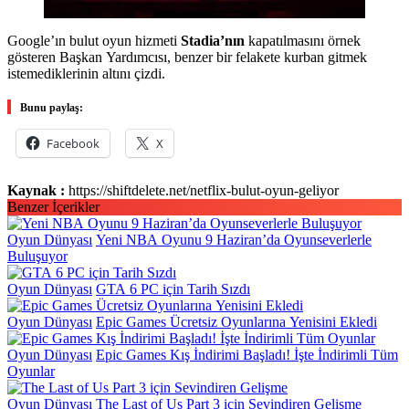
Google’ın bulut oyun hizmeti
Stadia’nın
kapatılmasını örnek
gösteren Başkan Yardımcısı, benzer bir felakete kurban gitmek
istemediklerinin altını çizdi.
Bunu paylaş:
Facebook
X
Kaynak :
https://shiftdelete.net/netflix-bulut-oyun-geliyor
Benzer İçerikler
Oyun Dünyası
Yeni NBA Oyunu 9 Haziran’da Oyunseverlerle
Buluşuyor
Oyun Dünyası
GTA 6 PC için Tarih Sızdı
Oyun Dünyası
Epic Games Ücretsiz Oyunlarına Yenisini Ekledi
Oyun Dünyası
Epic Games Kış İndirimi Başladı! İşte İndirimli Tüm
Oyunlar
Oyun Dünyası
The Last of Us Part 3 için Sevindiren Gelişme