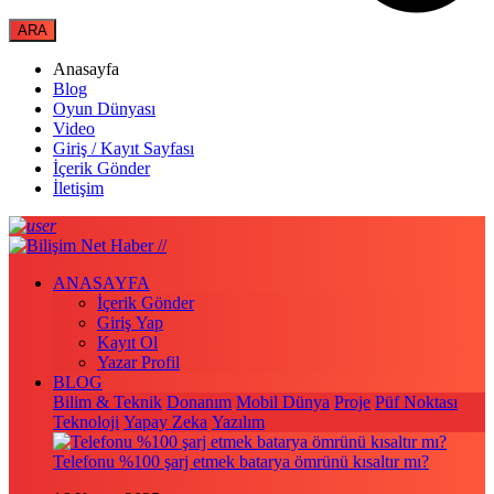
Anasayfa
Blog
Oyun Dünyası
Video
Giriş / Kayıt Sayfası
İçerik Gönder
İletişim
ANASAYFA
İçerik Gönder
Giriş Yap
Kayıt Ol
Yazar Profil
BLOG
Bilim & Teknik
Donanım
Mobil Dünya
Proje
Püf Noktası
Teknoloji
Yapay Zeka
Yazılım
Telefonu %100 şarj etmek batarya ömrünü kısaltır mı?