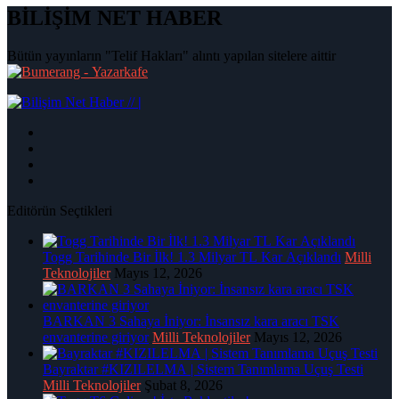
BİLİŞİM NET HABER
Bütün yayınların "Telif Hakları" alıntı yapılan sitelere aittir
|
Editörün Seçtikleri
Togg Tarihinde Bir İlk! 1.3 Milyar TL Kar Açıklandı
Milli
Teknolojiler
Mayıs 12, 2026
BARKAN 3 Sahaya İniyor: İnsansız kara aracı TSK
envanterine giriyor
Milli Teknolojiler
Mayıs 12, 2026
Bayraktar #KIZILELMA | Sistem Tanımlama Uçuş Testi
Milli Teknolojiler
Şubat 8, 2026