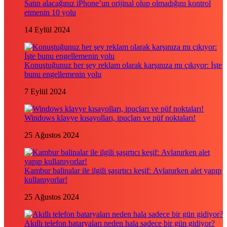
Satın alacağınız iPhone’un orijinal olup olmadığını kontrol
etmenin 10 yolu
14 Eylül 2024
Konuştuğunuz her şey reklam olarak karşınıza mı çıkıyor: İşte
bunu engellemenin yolu
7 Eylül 2024
Windows klavye kısayolları, ipuçları ve püf noktaları!
25 Ağustos 2024
Kambur balinalar ile ilgili şaşırtıcı keşif: Avlanırken alet yapıp
kullanıyorlar!
25 Ağustos 2024
Akıllı telefon bataryaları neden hala sadece bir gün gidiyor?