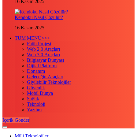
16 Kasım 2025
Kendoku Nasıl Çözülür?
16 Kasım 2025
TÜM MENÜ>>>
Fatih Projesi
Web 2.0 Araçları
Web 3.0 Araçları
Bilgisayar Dünyası
Dijital Platform
Donanım
Geleceğin Araçları
Giyilebilir Teknolojiler
Güvenlik
Mobil Dünya
Sağlık
Teknoloji
Yazılım
İçerik Gönder
Milli Teknolojiler