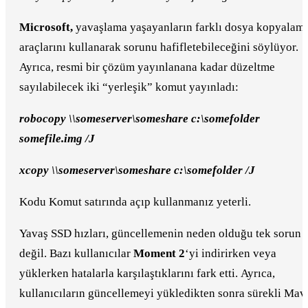
Microsoft,
yavaşlama yaşayanların farklı dosya kopyalam
araçlarını kullanarak sorunu hafifletebileceğini söylüyor.
Ayrıca, resmi bir çözüm yayınlanana kadar düzeltme
sayılabilecek iki “yerleşik” komut yayınladı:
robocopy \\someserver\someshare c:\somefolder
somefile.img /J
xcopy \\someserver\someshare c:\somefolder /J
Kodu Komut satırında açıp kullanmanız yeterli.
Yavaş SSD hızları, güncellemenin neden olduğu tek sorun
değil. Bazı kullanıcılar
Moment 2
‘yi indirirken veya
yüklerken hatalarla karşılaştıklarını fark etti. Ayrıca,
kullanıcıların güncellemeyi yükledikten sonra sürekli Mav