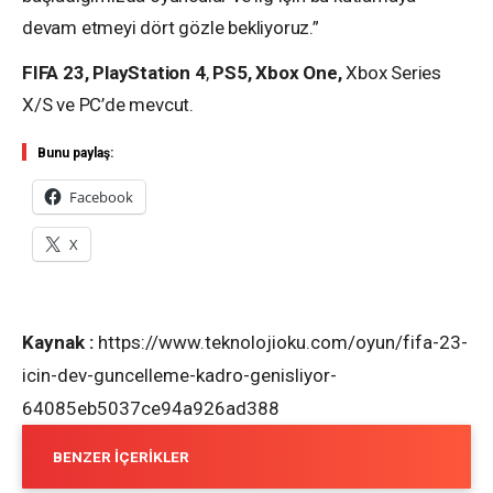
devam etmeyi dört gözle bekliyoruz.”
FIFA 23, PlayStation
4
,
PS5, Xbox One,
Xbox Series
X/S ve PC’de mevcut.
Bunu paylaş:
Facebook
X
Kaynak :
https://www.teknolojioku.com/oyun/fifa-23-
icin-dev-guncelleme-kadro-genisliyor-
64085eb5037ce94a926ad388
BENZER İÇERIKLER