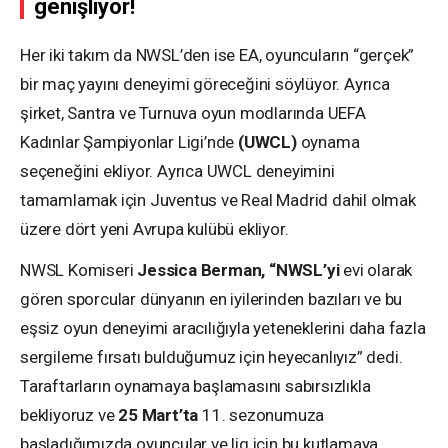
genişliyor!
Her iki takım da NWSL’den ise EA, oyuncuların “gerçek”
bir maç yayını deneyimi göreceğini söylüyor. Ayrıca
şirket, Santra ve Turnuva oyun modlarında UEFA
Kadınlar Şampiyonlar Ligi’nde
(UWCL)
oynama
seçeneğini ekliyor. Ayrıca UWCL deneyimini
tamamlamak için Juventus ve Real Madrid dahil olmak
üzere dört yeni Avrupa kulübü ekliyor.
NWSL Komiseri
Jessica Berman, “NWSL’yi
evi olarak
gören sporcular dünyanın en iyilerinden bazıları ve bu
eşsiz oyun deneyimi aracılığıyla yeteneklerini daha fazla
sergileme fırsatı bulduğumuz için heyecanlıyız” dedi.
Taraftarların oynamaya başlamasını sabırsızlıkla
bekliyoruz ve
25 Mart’ta
11. sezonumuza
başladığımızda oyuncular ve lig için bu kutlamaya