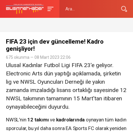
FIFA 23 için dev güncelleme! Kadro
genişliyor!
675 okunma — 08 Mart 2023 22:06
Ulusal Kadınlar Futbol Ligi FIFA 23'e geliyor.
Electronic Arts dün yaptığı açıklamada, şirketin
lig ve NWSL Oyuncuları Derneği ile yakın
zamanda imzaladığı lisans ortaklığı sayesinde 12
NWSL takımının tamamının 15 Mart'tan itibaren
oynayabileceğini duyurdu.
NWSL’nin
12 takımı
ve
kadrolarında
oynayan tüm kadın
sporcular, bu yıl daha sonra EA Sports FC olarak yeniden