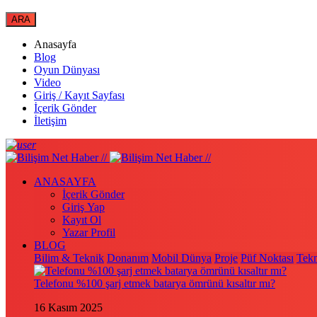
Anasayfa
Blog
Oyun Dünyası
Video
Giriş / Kayıt Sayfası
İçerik Gönder
İletişim
ANASAYFA
İçerik Gönder
Giriş Yap
Kayıt Ol
Yazar Profil
BLOG
Bilim & Teknik
Donanım
Mobil Dünya
Proje
Püf Noktası
Tekn
Telefonu %100 şarj etmek batarya ömrünü kısaltır mı?
16 Kasım 2025