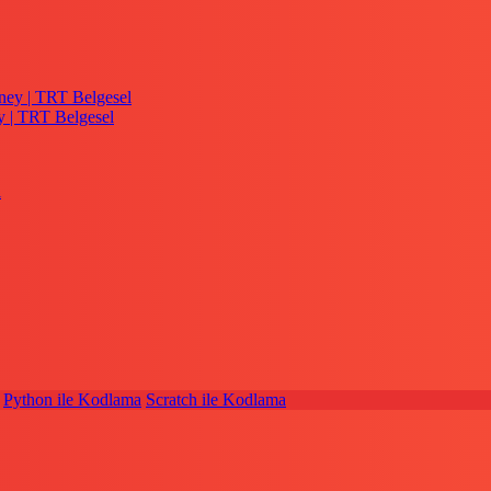
y | TRT Belgesel
Python ile Kodlama
Scratch ile Kodlama