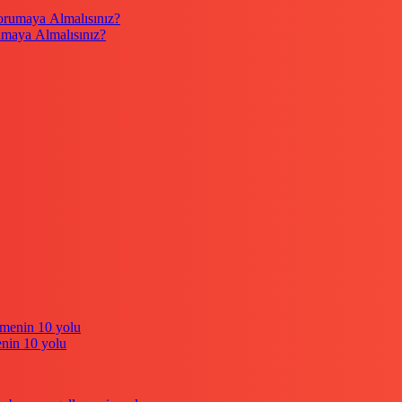
umaya Almalısınız?
enin 10 yolu