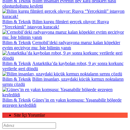
Bilim & Teknik
Bilim insanları evrenin dev kara delikleri nasıl
oluşturduğunu keşfetti
Bilim & Teknik
Bilim kurgu filmleri gerçek oluyor: Rusya
“Yerçekimli” istasyon kuracak!
Bilim & Teknik
Çernobil’deki radyasyona maruz kalan köpekler
evrim geçiriyor mu: İşte bilimin yanıtı
Bilim & Teknik
Antarktika’da kaybolan robot, 9 ay sonra korkunç
verilerle geri döndü
Bilim & Teknik
Bilim insanları, uzaydaki küçük kırmızı noktaların
sırrını çözdü
Bilim & Teknik
Güneş’in en yakın komşusu: Yaşanabilir bölgede
gezegen keşfedildi
Site İçi Yorumlar