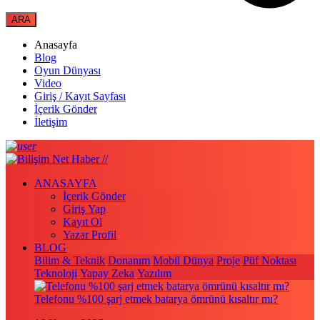
Anasayfa
Blog
Oyun Dünyası
Video
Giriş / Kayıt Sayfası
İçerik Gönder
İletişim
ANASAYFA
İçerik Gönder
Giriş Yap
Kayıt Ol
Yazar Profil
BLOG
Bilim & Teknik
Donanım
Mobil Dünya
Proje
Püf Noktası
Teknoloji
Yapay Zeka
Yazılım
Telefonu %100 şarj etmek batarya ömrünü kısaltır mı?