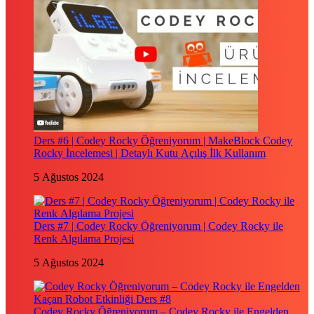
Ders #6 | Codey Rocky Öğreniyorum | MakeBlock Codey
Rocky İncelemesi | Detaylı Kutu Açılış İlk Kullanım
5 Ağustos 2024
Ders #7 | Codey Rocky Öğreniyorum | Codey Rocky ile
Renk Algılama Projesi
5 Ağustos 2024
Codey Rocky Öğreniyorum – Codey Rocky ile Engelden