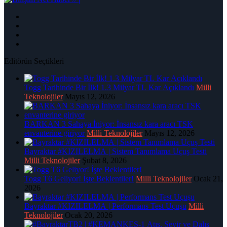
Editörün Seçtikleri
Togg Tarihinde Bir İlk! 1.3 Milyar TL Kar Açıklandı
Milli
Teknolojiler
Mayıs 12, 2026
BARKAN 3 Sahaya İniyor: İnsansız kara aracı TSK
envanterine giriyor
Milli Teknolojiler
Mayıs 12, 2026
Bayraktar #KIZILELMA | Sistem Tanımlama Uçuş Testi
Milli Teknolojiler
Şubat 8, 2026
Togg T6 Geliyor! İşte Beklentiler!
Milli Teknolojiler
Ocak 21,
2026
Bayraktar #KIZILELMA | Performans Test Uçuşu
Milli
Teknolojiler
Ocak 20, 2026