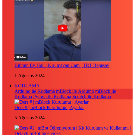
Bilimin Ev Hali | Kırılmayan Cam | TRT Belgesel
1 Ağustos 2024
KODLAMA
Arduino ile Kodlama
mBlock ile Arduino
mBlock ile
Kodlama
Python ile Kodlama
Scratch ile Kodlama
Ders # | mBlock Kurulumu | Ayarlar
5 Ağustos 2024