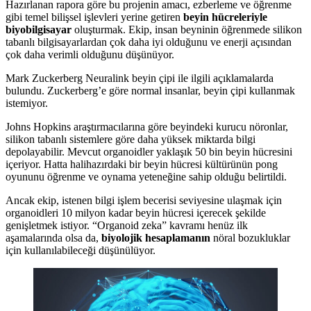
Hazırlanan rapora göre bu projenin amacı, ezberleme ve öğrenme
gibi temel bilişsel işlevleri yerine getiren
beyin hücreleriyle
biyobilgisayar
oluşturmak. Ekip, insan beyninin öğrenmede silikon
tabanlı bilgisayarlardan çok daha iyi olduğunu ve enerji açısından
çok daha verimli olduğunu düşünüyor.
Mark Zuckerberg Neuralink beyin çipi ile ilgili açıklamalarda
bulundu. Zuckerberg’e göre normal insanlar, beyin çipi kullanmak
istemiyor.
Johns Hopkins araştırmacılarına göre beyindeki kurucu nöronlar,
silikon tabanlı sistemlere göre daha yüksek miktarda bilgi
depolayabilir. Mevcut organoidler yaklaşık 50 bin beyin hücresini
içeriyor. Hatta halihazırdaki bir beyin hücresi kültürünün pong
oyununu öğrenme ve oynama yeteneğine sahip olduğu belirtildi.
Ancak ekip, istenen bilgi işlem becerisi seviyesine ulaşmak için
organoidleri 10 milyon kadar beyin hücresi içerecek şekilde
genişletmek istiyor. “Organoid zeka” kavramı henüz ilk
aşamalarında olsa da,
biyolojik hesaplamanın
nöral bozukluklar
için kullanılabileceği düşünülüyor.