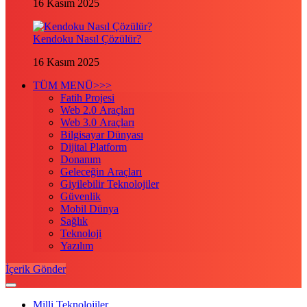
16 Kasım 2025
Kendoku Nasıl Çözülür?
16 Kasım 2025
TÜM MENÜ>>>
Fatih Projesi
Web 2.0 Araçları
Web 3.0 Araçları
Bilgisayar Dünyası
Dijital Platform
Donanım
Geleceğin Araçları
Giyilebilir Teknolojiler
Güvenlik
Mobil Dünya
Sağlık
Teknoloji
Yazılım
İçerik Gönder
Milli Teknolojiler