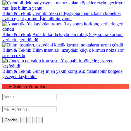
Bilim & Teknik
Çernobil’deki radyasyona maruz kalan köpekler
evrim geçiriyor mu: İşte bilimin yanıtı
Bilim & Teknik
Antarktika’da kaybolan robot, 9 ay sonra korkunç
verilerle geri döndü
Bilim & Teknik
Bilim insanları, uzaydaki küçük kırmızı noktaların
sırrını çözdü
Bilim & Teknik
Güneş’in en yakın komşusu: Yaşanabilir bölgede
gezegen keşfedildi
Site İçi Yorumlar
Gönder