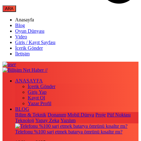
Anasayfa
Blog
Oyun Dünyası
Video
Giriş / Kayıt Sayfası
İçerik Gönder
İletişim
ANASAYFA
İçerik Gönder
Giriş Yap
Kayıt Ol
Yazar Profil
BLOG
Bilim & Teknik
Donanım
Mobil Dünya
Proje
Püf Noktası
Teknoloji
Yapay Zeka
Yazılım
Telefonu %100 şarj etmek batarya ömrünü kısaltır mı?