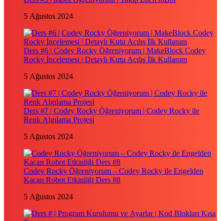
5 Ağustos 2024
Ders #6 | Codey Rocky Öğreniyorum | MakeBlock Codey
Rocky İncelemesi | Detaylı Kutu Açılış İlk Kullanım
5 Ağustos 2024
Ders #7 | Codey Rocky Öğreniyorum | Codey Rocky ile
Renk Algılama Projesi
5 Ağustos 2024
Codey Rocky Öğreniyorum – Codey Rocky ile Engelden
Kaçan Robot Etkinliği Ders #8
5 Ağustos 2024