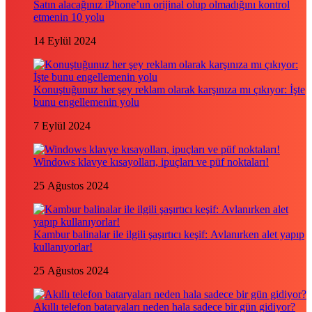
Satın alacağınız iPhone’un orijinal olup olmadığını kontrol
etmenin 10 yolu
14 Eylül 2024
Konuştuğunuz her şey reklam olarak karşınıza mı çıkıyor: İşte
bunu engellemenin yolu
7 Eylül 2024
Windows klavye kısayolları, ipuçları ve püf noktaları!
25 Ağustos 2024
Kambur balinalar ile ilgili şaşırtıcı keşif: Avlanırken alet yapıp
kullanıyorlar!
25 Ağustos 2024
Akıllı telefon bataryaları neden hala sadece bir gün gidiyor?