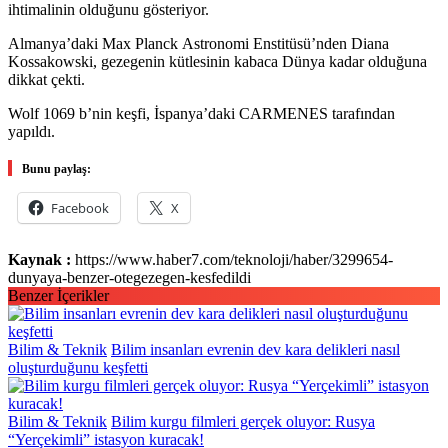
ihtimalinin olduğunu gösteriyor.
Almanya’daki Max Planck Astronomi Enstitüsü’nden Diana
Kossakowski, gezegenin kütlesinin kabaca Dünya kadar olduğuna
dikkat çekti.
Wolf 1069 b’nin keşfi, İspanya’daki CARMENES tarafından
yapıldı.
Bunu paylaş:
Facebook
X
Kaynak :
https://www.haber7.com/teknoloji/haber/3299654-
dunyaya-benzer-otegezegen-kesfedildi
Benzer İçerikler
Bilim & Teknik
Bilim insanları evrenin dev kara delikleri nasıl
oluşturduğunu keşfetti
Bilim & Teknik
Bilim kurgu filmleri gerçek oluyor: Rusya
“Yerçekimli” istasyon kuracak!