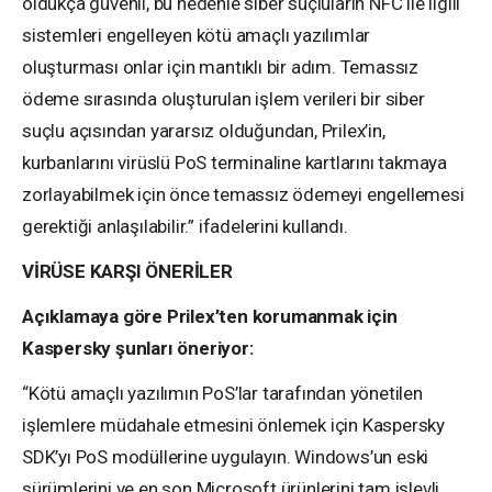
oldukça güvenli, bu nedenle siber suçluların NFC ile ilgili
sistemleri engelleyen kötü amaçlı yazılımlar
oluşturması onlar için mantıklı bir adım. Temassız
ödeme sırasında oluşturulan işlem verileri bir siber
suçlu açısından yararsız olduğundan, Prilex’in,
kurbanlarını virüslü PoS terminaline kartlarını takmaya
zorlayabilmek için önce temassız ödemeyi engellemesi
gerektiği anlaşılabilir.” ifadelerini kullandı.
VİRÜSE KARŞI ÖNERİLER
Açıklamaya göre Prilex’ten korumanmak için
Kaspersky şunları öneriyor:
“Kötü amaçlı yazılımın PoS’lar tarafından yönetilen
işlemlere müdahale etmesini önlemek için Kaspersky
SDK’yı PoS modüllerine uygulayın. Windows’un eski
sürümlerini ve en son Microsoft ürünlerini tam işlevli