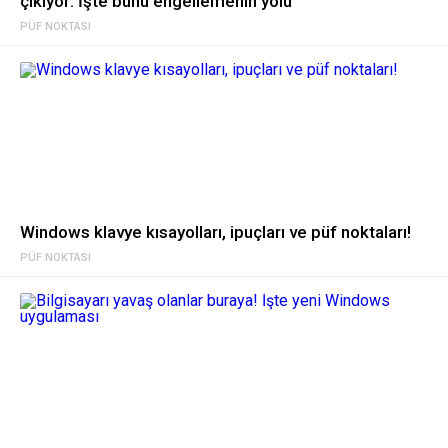
çıkıyor: İşte bunu engellemenin yolu
PÜF NOKTASI
Windows klavye kısayolları, ipuçları ve püf noktaları!
PÜF NOKTASI