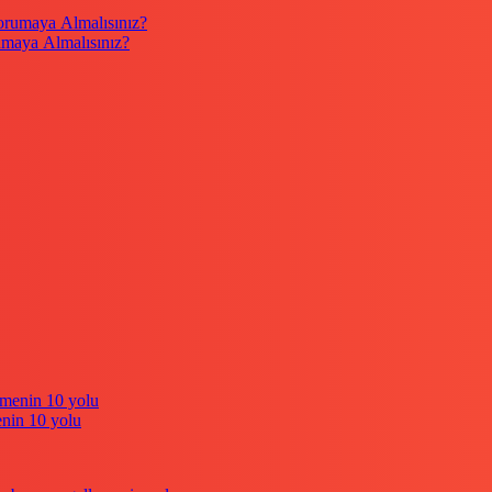
umaya Almalısınız?
enin 10 yolu