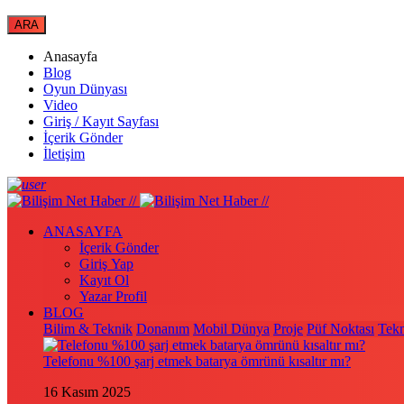
Anasayfa
Blog
Oyun Dünyası
Video
Giriş / Kayıt Sayfası
İçerik Gönder
İletişim
ANASAYFA
İçerik Gönder
Giriş Yap
Kayıt Ol
Yazar Profil
BLOG
Bilim & Teknik
Donanım
Mobil Dünya
Proje
Püf Noktası
Tekn
Telefonu %100 şarj etmek batarya ömrünü kısaltır mı?
16 Kasım 2025