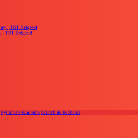
y | TRT Belgesel
Python ile Kodlama
Scratch ile Kodlama