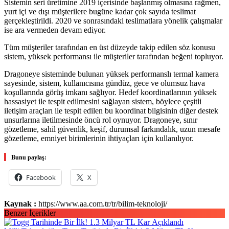
Sistemin seri üretimine 2019 içerisinde başlanmış olmasına rağmen,
yurt içi ve dışı müşterilere bugüne kadar çok sayıda teslimat
gerçekleştirildi. 2020 ve sonrasındaki teslimatlara yönelik çalışmalar
ise ara vermeden devam ediyor.
Tüm müşteriler tarafından en üst düzeyde takip edilen söz konusu
sistem, yüksek performansı ile müşteriler tarafından beğeni topluyor.
Dragoneye sisteminde bulunan yüksek performanslı termal kamera
sayesinde, sistem, kullanıcısına gündüz, gece ve olumsuz hava
koşullarında görüş imkanı sağlıyor. Hedef koordinatlarının yüksek
hassasiyet ile tespit edilmesini sağlayan sistem, böylece çeşitli
iletişim araçları ile tespit edilen bu koordinat bilgisinin diğer destek
unsurlarına iletilmesinde öncü rol oynuyor. Dragoneye, sınır
gözetleme, sahil güvenlik, keşif, durumsal farkındalık, uzun mesafe
gözetleme, emniyet birimlerinin ihtiyaçları için kullanılıyor.
Bunu paylaş:
Facebook
X
Kaynak :
https://www.aa.com.tr/tr/bilim-teknoloji/
Benzer İçerikler