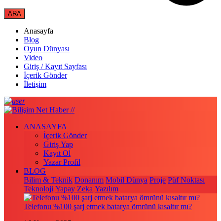
Anasayfa
Blog
Oyun Dünyası
Video
Giriş / Kayıt Sayfası
İçerik Gönder
İletişim
ANASAYFA
İçerik Gönder
Giriş Yap
Kayıt Ol
Yazar Profil
BLOG
Bilim & Teknik
Donanım
Mobil Dünya
Proje
Püf Noktası
Teknoloji
Yapay Zeka
Yazılım
Telefonu %100 şarj etmek batarya ömrünü kısaltır mı?