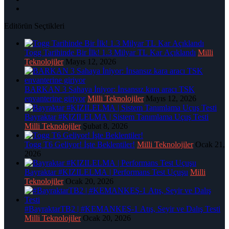
Editörün Seçtikleri
Togg Tarihinde Bir İlk! 1.3 Milyar TL Kar Açıklandı
Milli
Teknolojiler
Mayıs 12, 2026
BARKAN 3 Sahaya İniyor: İnsansız kara aracı TSK
envanterine giriyor
Milli Teknolojiler
Mayıs 12, 2026
Bayraktar #KIZILELMA | Sistem Tanımlama Uçuş Testi
Milli Teknolojiler
Şubat 8, 2026
Togg T6 Geliyor! İşte Beklentiler!
Milli Teknolojiler
Ocak 21,
2026
Bayraktar #KIZILELMA | Performans Test Uçuşu
Milli
Teknolojiler
Ocak 20, 2026
#BayraktarTB2 | #KEMANKEŞ-1 Atış, Seyir ve Dalış Testi
Milli Teknolojiler
Ocak 20, 2026