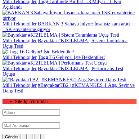
Milli Teknolojiler
Togg Tarihinde Bir İlk! 1.3 Milyar TL Kar
Açıklandı
Milli Teknolojiler
BARKAN 3 Sahaya İniyor: İnsansız kara aracı
TSK envanterine giriyor
Milli Teknolojiler
Bayraktar #KIZILELMA | Sistem Tanımlama
Uçuş Testi
Milli Teknolojiler
Togg T6 Geliyor! İşte Beklentiler!
Milli Teknolojiler
Bayraktar #KIZILELMA | Performans Test
Uçuşu
Milli Teknolojiler
#BayraktarTB2 | #KEMANKEŞ-1 Atış, Seyir ve
Dalış Testi
Site İçi Yorumlar
Gönder