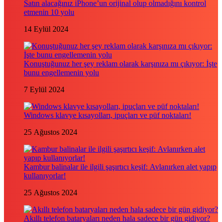
Satın alacağınız iPhone’un orijinal olup olmadığını kontrol
etmenin 10 yolu
14 Eylül 2024
Konuştuğunuz her şey reklam olarak karşınıza mı çıkıyor: İşte
bunu engellemenin yolu
7 Eylül 2024
Windows klavye kısayolları, ipuçları ve püf noktaları!
25 Ağustos 2024
Kambur balinalar ile ilgili şaşırtıcı keşif: Avlanırken alet yapıp
kullanıyorlar!
25 Ağustos 2024
Akıllı telefon bataryaları neden hala sadece bir gün gidiyor?