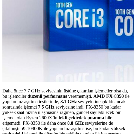
Daha önce 7.7 GHz seviyesinin üstüne çıkarılan işlemciler olsa da,
bu işlemciler
düzenli performans
verememişti.
AMD FX-8350
ile
yapılan hız aşırtma testlerinde,
8.1 GHz
seviyelerine çıkıldı ancak
sonrasında işlemci
7.5 GHz
seviyesine indi. FX-8350 bu kadar
yüksek saat hızına ulaşmasına rağmen, güncel sayılabilecek bir
işlemci olan Ryzen 2600X’in
tekli çekirdek puanına
bile
erişemedi. FX-8350 ile daha önce
8.8 GHz
seviyelerine de
çıkılmıştı. i9-10900K ile yapılan hız aşırtma ise, bu kadar
yüksek
seviyedeki
işlemci ile düzgün bir şekilde yapılan ilk hız aşırtma