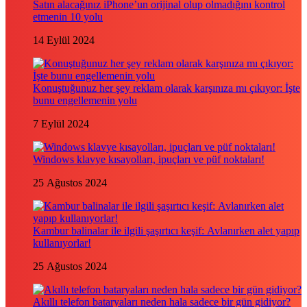
Satın alacağınız iPhone’un orijinal olup olmadığını kontrol
etmenin 10 yolu
14 Eylül 2024
Konuştuğunuz her şey reklam olarak karşınıza mı çıkıyor: İşte
bunu engellemenin yolu
7 Eylül 2024
Windows klavye kısayolları, ipuçları ve püf noktaları!
25 Ağustos 2024
Kambur balinalar ile ilgili şaşırtıcı keşif: Avlanırken alet yapıp
kullanıyorlar!
25 Ağustos 2024
Akıllı telefon bataryaları neden hala sadece bir gün gidiyor?