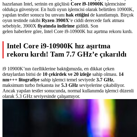
hazırlanan Intel, serinin en güçlüsü
Core i9-10900K
işlemcisine
oldukça güveniyor. En hızlı oyun işlemcisi olarak belirtilen 10900K,
yapılan testler sonucu bu unvanı
hak ettiğini
de kanıtlamıştı. Birçok
oyun testinde rakibi
Ryzen 3900X
‘e ciddi derecede fark atması
sebebiyle, 3900X
fiyatında indirime
gidildi. Son
gelen haberlere göre, Intel Core i9-10900K hız aşırtma rekoru kırdı.
Intel Core i9-10900K hız aşırtma
rekoru kırdı! Tam 7.7 GHz’e çıkarıldı
i9 10900K’nın özelliklerine baktığımızda, en dikkat çeken
detaylardan birisi de
10 çekirdek ve 20 izleğe
sahip olması.
14
nm+++ litografiye
sahip işlemci temel seviyede
3.7 GHz
,
maksimum turbo frekansta ise
5.3 GHz
seviyelerine çıkabiliyor.
Ancak yapılan testler sonucunda, normal kullanımda işlemci düzenli
olarak 5.3 GHz seviyesinde çalışamıyor.