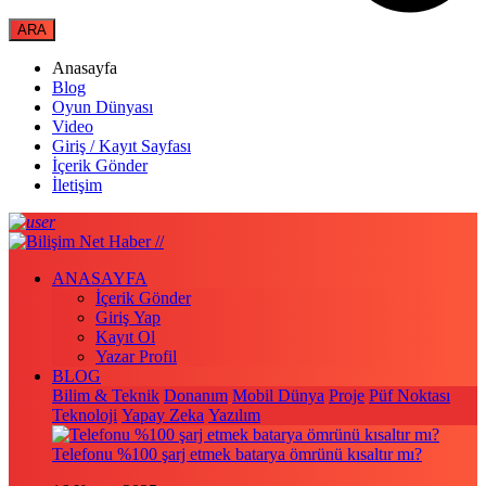
Anasayfa
Blog
Oyun Dünyası
Video
Giriş / Kayıt Sayfası
İçerik Gönder
İletişim
ANASAYFA
İçerik Gönder
Giriş Yap
Kayıt Ol
Yazar Profil
BLOG
Bilim & Teknik
Donanım
Mobil Dünya
Proje
Püf Noktası
Teknoloji
Yapay Zeka
Yazılım
Telefonu %100 şarj etmek batarya ömrünü kısaltır mı?