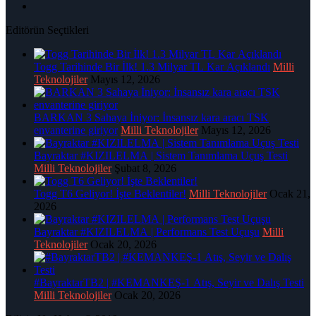
Editörün Seçtikleri
Togg Tarihinde Bir İlk! 1.3 Milyar TL Kar Açıklandı
Milli
Teknolojiler
Mayıs 12, 2026
BARKAN 3 Sahaya İniyor: İnsansız kara aracı TSK
envanterine giriyor
Milli Teknolojiler
Mayıs 12, 2026
Bayraktar #KIZILELMA | Sistem Tanımlama Uçuş Testi
Milli Teknolojiler
Şubat 8, 2026
Togg T6 Geliyor! İşte Beklentiler!
Milli Teknolojiler
Ocak 21,
2026
Bayraktar #KIZILELMA | Performans Test Uçuşu
Milli
Teknolojiler
Ocak 20, 2026
#BayraktarTB2 | #KEMANKEŞ-1 Atış, Seyir ve Dalış Testi
Milli Teknolojiler
Ocak 20, 2026