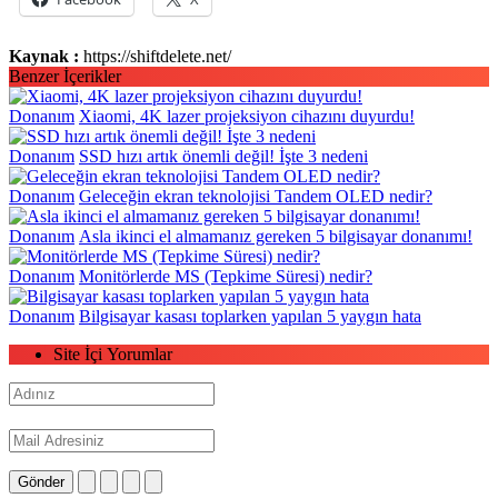
Kaynak :
https://shiftdelete.net/
Benzer İçerikler
Donanım
Xiaomi, 4K lazer projeksiyon cihazını duyurdu!
Donanım
SSD hızı artık önemli değil! İşte 3 nedeni
Donanım
Geleceğin ekran teknolojisi Tandem OLED nedir?
Donanım
Asla ikinci el almamanız gereken 5 bilgisayar donanımı!
Donanım
Monitörlerde MS (Tepkime Süresi) nedir?
Donanım
Bilgisayar kasası toplarken yapılan 5 yaygın hata
Site İçi Yorumlar
Gönder