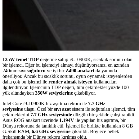
125W temel TDP
değerine sahip i9-10900K, sıcaklık sorunu olan
bir işlemci. Eğer bu işlemciyi almayı düşünüyorsanız, en azından
240mm
sıvı soğutucu
ve iyi bir
Z490 anakart
da yanında
öneriliyor. Ancak bu sıcaklık sorunu, oyun oynamak isteyenlerden
daha çok bu işlemci ile
render almak isteyen
kullanıcıları
ilgilendiriyor. İşlemcinin TDP değeri, tüm çekirdekler yüzde 100
yük altındayken
350W seviyelerine
çıkabiliyor.
Intel Core i9-10900K hız aşırtma rekoru ile
7.7 GHz
seviyesine
ulaştı. Özel bir
sıvı azot
sistem ile soğutulan işlemci, tüm
çekirdeklerini
7.7 GHz seviyesinde
düzgün bir şekilde çalıştırabildi.
Asus ROG anakart üzerinde
1.194V
ile yapılan hız aşırtma, bir
Dünya rekoruna da tanıklık etti. İşlemci ile birlikte kullanılan 8 GB
G.Skill RAM,
6.6 GHz seviyesine
çıkarıldı. Böylece bellek
frekansında bir Dünya rekoru kırılmış oldu.