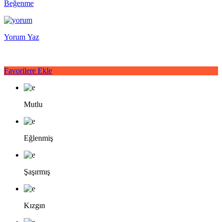
Beğenme
Yorum Yaz
Favorilere Ekle
Mutlu
Eğlenmiş
Şaşırmış
Kızgın