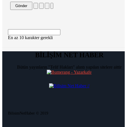
Gönder
En az 10 karakter gerekli
BİLİŞİM NET HABER
Bütün yayınların "Telif Hakları" alıntı yapılan sitelere aittir
BilisimNetHaber © 2019